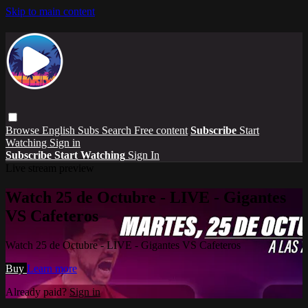
Skip to main content
Browse
English Subs
Search
Free content
Subscribe
Start
Watching
Sign in
Subscribe
Start Watching
Sign In
Live stream preview
Watch 25 de Octubre - LIVE - Gigantes
VS Cafeteros
Watch 25 de Octubre - LIVE - Gigantes VS Cafeteros
Buy
Learn more
Already paid?
Sign in