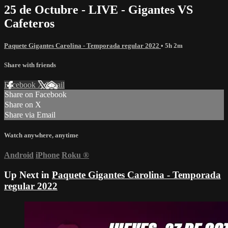
25 de Octubre - LIVE - Gigantes VS
Cafeteros
Paquete Gigantes Carolina - Temporada regular 2022
• 5h 2m
Share with friends
Facebook
X
Email
Share on Facebook
Share on X
Share via Email
Watch anywhere, anytime
Android
iPhone
Roku
®
Up Next in
Paquete Gigantes Carolina - Temporada
regular 2022