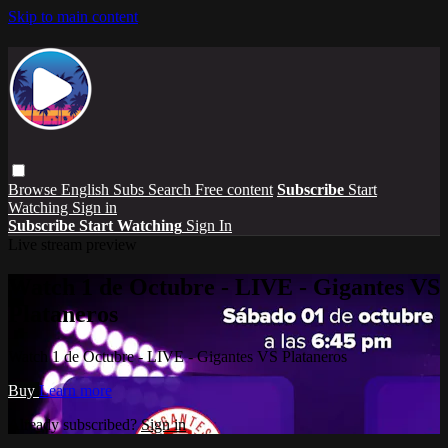
Skip to main content
Browse
English Subs
Search
Free content
Subscribe
Start
Watching
Sign in
Subscribe
Start Watching
Sign In
Live stream preview
Watch 1 de Octubre - LIVE - Gigantes VS
Plataneros
Watch 1 de Octubre - LIVE - Gigantes VS Plataneros
Buy
Learn more
Already subscribed?
Sign in