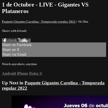
1 de Octubre - LIVE - Gigantes VS
Plataneros
Paquete Gigantes Carolina - Temporada regular 2022
• 3h 28m
Share with friends
Facebook
X
Email
Share on Facebook
Share on X
Share via Email
Watch anywhere, anytime
Android
iPhone
Roku
®
Up Next in
Paquete Gigantes Carolina - Temporada
regular 2022