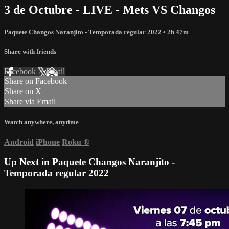
3 de Octubre - LIVE - Mets VS Changos
Paquete Changos Naranjito - Temporada regular 2022
• 2h 47m
Share with friends
Facebook
X
Email
Share on Facebook
Share on X
Share via Email
Watch anywhere, anytime
Android
iPhone
Roku
®
Up Next in
Paquete Changos Naranjito -
Temporada regular 2022