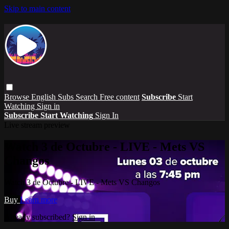
Skip to main content
Browse
English Subs
Search
Free content
Subscribe
Start
Watching
Sign in
Subscribe
Start Watching
Sign In
Live stream preview
Watch 3 de Octubre - LIVE - Mets VS
Changos
Watch 3 de Octubre - LIVE - Mets VS Changos
Buy
Learn more
Already subscribed?
Sign in