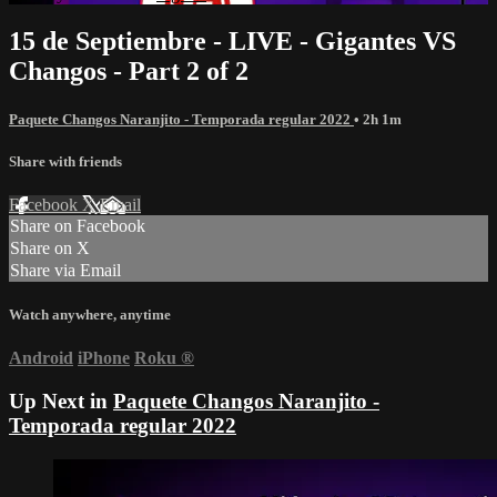
15 de Septiembre - LIVE - Gigantes VS
Changos - Part 2 of 2
Paquete Changos Naranjito - Temporada regular 2022
• 2h 1m
Share with friends
Facebook
X
Email
Share on Facebook
Share on X
Share via Email
Watch anywhere, anytime
Android
iPhone
Roku
®
Up Next in
Paquete Changos Naranjito -
Temporada regular 2022