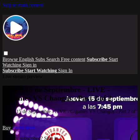
Skip to main content
Browse
English Subs
Search
Free content
Subscribe
Start
Watching
Sign in
Subscribe
Start Watching
Sign In
Live stream preview
Watch 15 de Septiembre - LIVE -
Gigantes VS Changos - Part 2 of 2
Watch 15 de Septiembre - LIVE - Gigantes VS Changos - Part 2 of
2
Buy
Learn more
Already subscribed?
Sign in