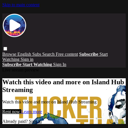
Skip to main content
Browse
English Subs
Search
Free content
Subscribe
Start
Watching
Sign in
Subscribe
Start Watching
Sign In
Live stream preview
Watch this video and more on Island Hub
Streaming
Watch this video and more on Island Hub Streaming
Rent now
Learn more
Already paid?
Sign in