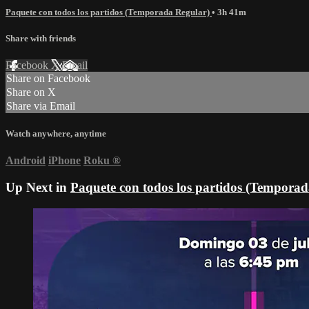
Paquete con todos los partidos (Temporada Regular)
• 3h 41m
Share with friends
Facebook
X
Email
Share on Facebook
Share on X
Share via Email
Watch anywhere, anytime
Android
iPhone
Roku
®
Up Next in
Paquete con todos los partidos (Temporad