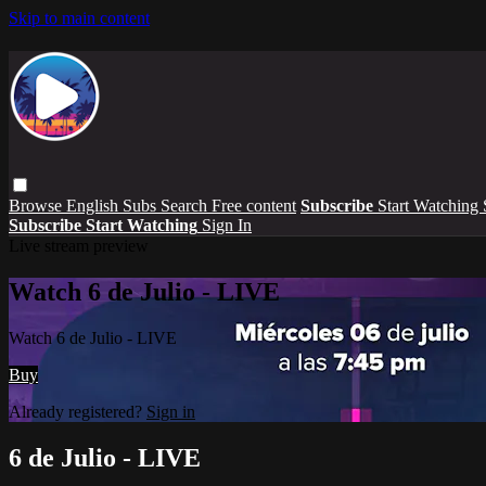
Skip to main content
Browse
English Subs
Search
Free content
Subscribe
Start Watching
Subscribe
Start Watching
Sign In
Live stream preview
Watch 6 de Julio - LIVE
Watch 6 de Julio - LIVE
Buy
Already registered?
Sign in
6 de Julio - LIVE