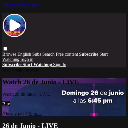
Skip to main content
Browse
English Subs
Search
Free content
Subscribe
Start
Watching
Sign in
Subscribe
Start Watching
Sign In
Live stream preview
Watch 26 de Junio - LIVE
Watch 26 de Junio - LIVE
Buy
Already paid?
Sign in
26 de Junio - LIVE