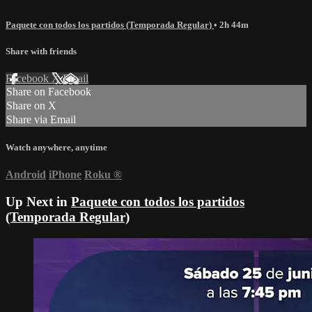
Paquete con todos los partidos (Temporada Regular)
• 2h 44m
Share with friends
Facebook
X
Email
Share on Facebook
Share on X
Share via Email
Watch anywhere, anytime
Android
iPhone
Roku
®
Up Next in
Paquete con todos los partidos
(Temporada Regular)