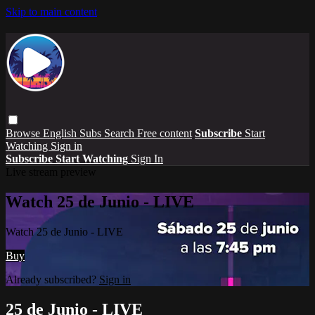
Skip to main content
Browse
English Subs
Search
Free content
Subscribe
Start
Watching
Sign in
Subscribe
Start Watching
Sign In
Live stream preview
Watch 25 de Junio - LIVE
Watch 25 de Junio - LIVE
Buy
Already subscribed?
Sign in
25 de Junio - LIVE