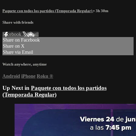
Paquete con todos los partidos (Temporada Regular)
• 3h 30m
Share with friends
Facebook
X
Email
Share on Facebook
Share on X
Share via Email
Watch anywhere, anytime
Android
iPhone
Roku
®
Up Next in
Paquete con todos los partidos
(Temporada Regular)