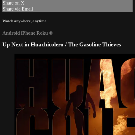
Share on X
Share via Email
Watch anywhere, anytime
Android
iPhone
Roku
®
Up Next in
Huachicolero / The Gasoline Thieves