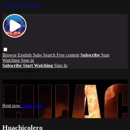
Skip to main content
Browse
English Subs
Search
Free content
Subscribe
Start
Watching
Sign in
Subscribe
Start Watching
Sign In
Live stream preview
Watch Huachicolero
Watch Huachicolero
Rent now
Learn more
Already paid?
Sign in
Huachicolero