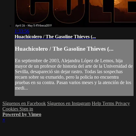
1:33:56
Huachicolero / The Gasoline Thieves (...
Huachicolero / The Gasoline Thieves (...
En septiembre de 2003, Alejandra López de Lemos, hija
mayor de un profesor de historia del arte de la Universidad de
Sevilla, desapareció sin dejar rastro. Todas las sospechas
recaen sobre su exmarido, pero la policía no encuentra
pruebas en su contra. Pasan varios meses y la atención de los
medi...
Síguenos en Facebook
Síguenos en Instagram
Help
Terms
Privacy
Cookies
Sign in
Powered by Vimeo
×