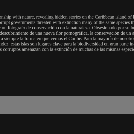
nship with nature, revealing hidden stories on the Caribbean island of Hi
pt governments threaten with extinction many of the same species that t
e un fotógrafo de conservación con la naturaleza. Obsesionado por su b
l descubrimiento de una nueva flor pornográfica, la conservación de un 
para siempre la forma en que vemos el Caribe. Para la mayoría de nosotro
dez, estas islas son lugares clave para la biodiversidad en gran parte i
os corruptos amenazan con la extinción de muchas de las mismas especies