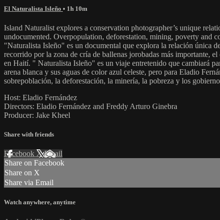
El Naturalista Isleño
• 1h 10m
Island Naturalist explores a conservation photographer’s unique relatio
undocumented. Overpopulation, deforestation, mining, poverty and corru
"Naturalista Isleño" es un documental que explora la relación única d
recorrido por la zona de cría de ballenas jorobadas más importante, e
en Haití. " Naturalista Isleño" es un viaje entretenido que cambiará 
arena blanca y sus aguas de color azul celeste, pero para Eladio Fernán
sobrepoblación, la deforestación, la minería, la pobreza y los gobiern
Host: Eladio Fernández
Directors: Eladio Fernández and Freddy Arturo Ginebra
Producer: Jake Kheel
Share with friends
Facebook
X
Email
Share on Facebook
Share on X
Share via Email
Watch anywhere, anytime