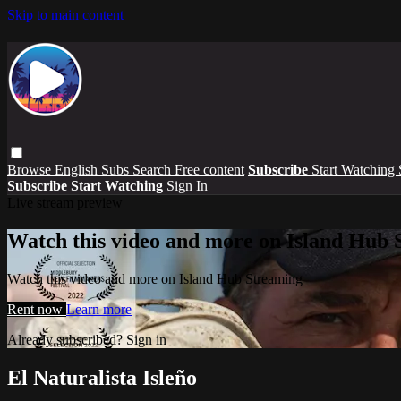
Skip to main content
Browse
English Subs
Search
Free content
Subscribe
Start Watching
Subscribe
Start Watching
Sign In
Live stream preview
Watch this video and more on Island Hub 
Watch this video and more on Island Hub Streaming
Rent now
Learn more
Already subscribed?
Sign in
El Naturalista Isleño