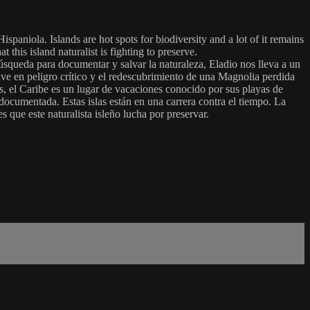
spaniola. Islands are hot spots for biodiversity and a lot of it remains
his island naturalist is fighting to preserve.
úsqueda para documentar y salvar la naturaleza, Eladio nos lleva a un
ave en peligro crítico y el redescubrimiento de una Magnolia perdida
s, el Caribe es un lugar de vacaciones conocido por sus playas de
ndocumentada. Estas islas están en una carrera contra el tiempo. La
 que este naturalista isleño lucha por preservar.