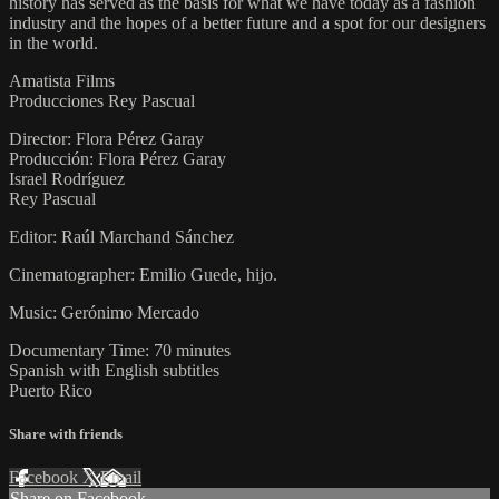
history has served as the basis for what we have today as a fashion
industry and the hopes of a better future and a spot for our designers
in the world.
Amatista Films
Producciones Rey Pascual
Director: Flora Pérez Garay
Producción: Flora Pérez Garay
Israel Rodríguez
Rey Pascual
Editor: Raúl Marchand Sánchez
Cinematographer: Emilio Guede, hijo.
Music: Gerónimo Mercado
Documentary Time: 70 minutes
Spanish with English subtitles
Puerto Rico
Share with friends
Facebook
X
Email
Share on Facebook