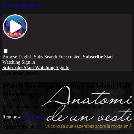
Skip to main content
Browse
English Subs
Search
Free content
Subscribe
Start
Watching
Sign in
Subscribe
Start Watching
Sign In
Live stream preview
Watch this video and more on Island Hub
Streaming
Watch this video and more on Island Hub Streaming
Rent now
Learn more
Already subscribed?
Sign in