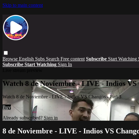
Skip to main content
Browse
English Subs
Search
Free content
Subscribe
Start Watching
Subscribe
Start Watching
Sign In
Live stream preview
Watch 8 de Noviembre - LIVE - Indios VS 
Watch 8 de Noviembre - LIVE - Indios VS Changos - Part 3
Buy
Already subscribed?
Sign in
8 de Noviembre - LIVE - Indios VS Chango