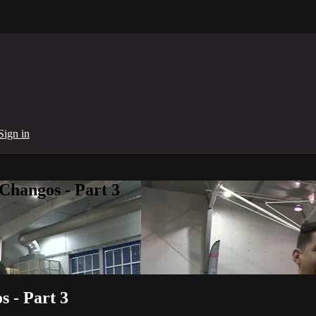
Sign in
Changos - Part 3
s - Part 3