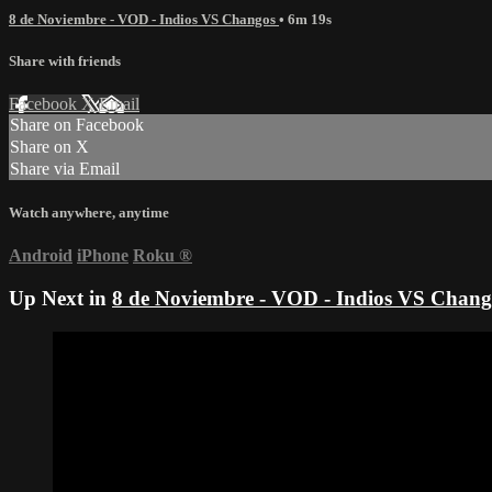
8 de Noviembre - VOD - Indios VS Changos
• 6m 19s
Share with friends
Facebook
X
Email
Share on Facebook
Share on X
Share via Email
Watch anywhere, anytime
Android
iPhone
Roku
®
Up Next in
8 de Noviembre - VOD - Indios VS Chang