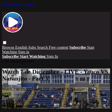
Skip to main content
Browse
English Subs
Search
Free content
Subscribe
Start
Watching
Sign in
Subscribe
Start Watching
Sign In
Live stream preview
Watch 7 de Diciembre - LIVE - Yauco VS
Naranjito - Part 3
Watch 7 de Diciembre - LIVE - Yauco VS Naranjito - Part 3
Buy
Already subscribed?
Sign in