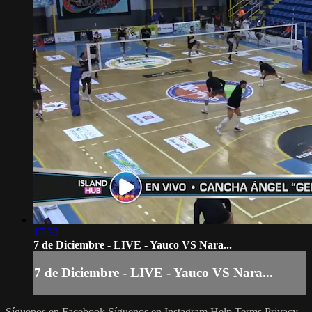
17:30
7 de Diciembre - LIVE - Yauco VS Nara...
7 de Diciembre - LIVE - Yauco VS Nara...
Síguenos en Facebook
Síguenos en Instagram
Help
Terms
Privacy