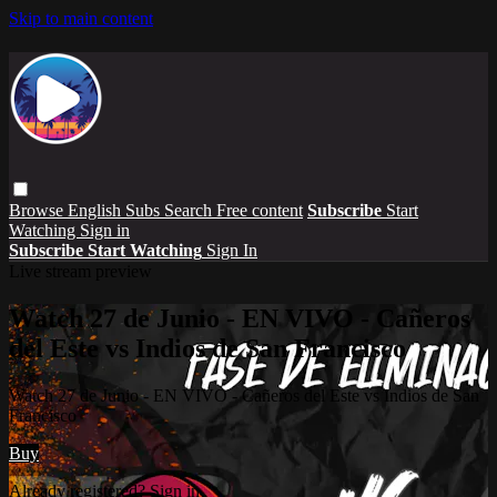
Skip to main content
Browse
English Subs
Search
Free content
Subscribe
Start
Watching
Sign in
Subscribe
Start Watching
Sign In
Live stream preview
Watch 27 de Junio - EN VIVO - Cañeros
del Este vs Indios de San Francisco
Watch 27 de Junio - EN VIVO - Cañeros del Este vs Indios de San
Francisco
Buy
Already registered?
Sign in