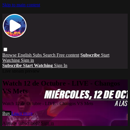
Skip to main content
Browse
English Subs
Search
Free content
Subscribe
Start
Watching
Sign in
Subscribe
Start Watching
Sign In
Live stream preview
Watch 12 de Octubre - LIVE - Changos
VS Mets
Watch 12 de Octubre - LIVE - Changos VS Mets
Buy
Learn more
Already subscribed?
Sign in