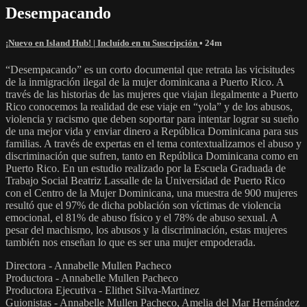
Desempacando
¡Nuevo en Island Hub! | Incluído en tu Suscripción
• 24m
“Desempacando” es un corto documental que retrata las vicisitudes
de la inmigración ilegal de la mujer dominicana a Puerto Rico. A
través de las historias de las mujeres que viajan ilegalmente a Puerto
Rico conocemos la realidad de ese viaje en “yola” y de los abusos,
violencia y racismo que deben soportar para intentar lograr su sueño
de una mejor vida y enviar dinero a República Dominicana para sus
familias. A través de expertas en el tema contextualizamos el abuso y
discriminación que sufren, tanto en República Dominicana como en
Puerto Rico. En un estudio realizado por la Escuela Graduada de
Trabajo Social Beatriz Lassalle de la Universidad de Puerto Rico
con el Centro de la Mujer Dominicana, una muestra de 900 mujeres
resultó que el 97% de dicha población son víctimas de violencia
emocional, el 81% de abuso físico y el 78% de abuso sexual. A
pesar del machismo, los abusos y la discriminación, estas mujeres
también nos enseñan lo que es ser una mujer empoderada.
Directora - Annabelle Mullen Pacheco
Productora - Annabelle Mullen Pacheco
Productora Ejecutiva - Elithet Silva-Martinez
Guionistas - Annabelle Mullen Pacheco, Amelia del Mar Hernández