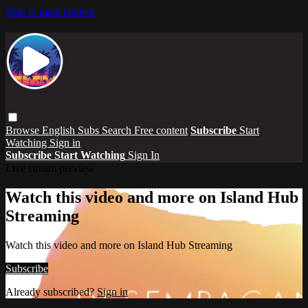
Skip to main content
Browse
English Subs
Search
Free content
Subscribe
Start
Watching
Sign in
Subscribe
Start Watching
Sign In
Live stream preview
Watch this video and more on Island Hub
Streaming
Watch this video and more on Island Hub Streaming
Subscribe
Already subscribed?
Sign in