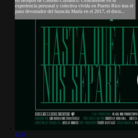
en tiempos de Cambio Climático. Centrándose en la
experiencia personal y colectiva vivida en Puerto Rico tras el
paso devastador del huracán María en el 2017, el docu...
13:20