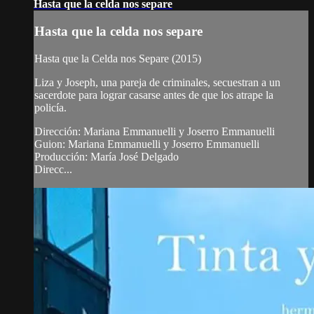
Hasta que la celda nos separe
Hasta que la celda nos separe
Hasta que la Celda nos Separe (2015)
Liza y Joseph, una pareja de criminales, secuestran a un
sacerdote para lograr casarse antes de que los atrape la
policía.
Dirección: Mariana Emmanuelli y Joserro Emmanuelli
Guion: Mariana Emmanuelli y Joserro Emmanuelli
Producción: María José Delgado
Direcc...