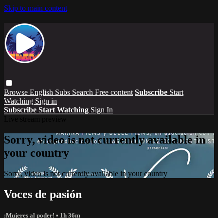
Skip to main content
Browse
English Subs
Search
Free content
Subscribe
Start
Watching
Sign in
Subscribe
Start Watching
Sign In
Live stream preview
Sorry, video is not currently available in
your country
Sorry, video is not currently available in your country
Voces de pasión
¡Mujeres al poder!
• 1h 36m