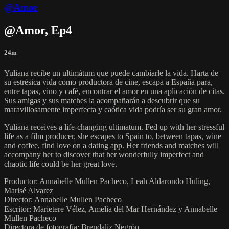
@Amor
@Amor, Ep4
24m
Yuliana recibe un ultimátum que puede cambiarle la vida. Harta de
su estrésica vida como productora de cine, escapa a España para,
entre tapas, vino y café, encontrar el amor en una aplicación de citas.
Sus amigas y sus matches la acompañarán a descubrir que su
maravillosamente imperfecta y caótica vida podría ser su gran amor.
Yuliana receives a life-changing ultimatum. Fed up with her stressful
life as a film producer, she escapes to Spain to, between tapas, wine
and coffee, find love on a dating app. Her friends and matches will
accompany her to discover that her wonderfully imperfect and
chaotic life could be her great love.
Productor: Annabelle Mullen Pacheco, Leah Aldarondo Huling,
Marisé Alvarez
Director: Annabelle Mullen Pacheco
Escritor: Marietere Vélez, Amelia del Mar Hernández y Annabelle
Mullen Pacheco
Directora de fotografía: Brendaliz Negrón