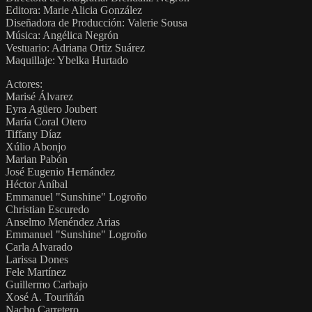
Editora: Marie Alicia González
Diseñadora de Producción: Valerie Sousa
Música: Angélica Negrón
Vestuario: Adriana Ortiz Suárez
Maquillaje: Ybelka Hurtado
Actores:
Marisé Álvarez
Eyra Agüero Joubert
María Coral Otero
Tiffany Díaz
Xúlio Abonjo
Marian Pabón
José Eugenio Hernández
Héctor Aníbal
Emmanuel "Sunshine" Logroño
Christian Escuredo
Anselmo Menéndez Arias
Emmanuel "Sunshine" Logroño
Carla Alvarado
Larissa Dones
Fele Martínez
Guillermo Carbajo
Xosé A. Touriñán
Nacho Carretero