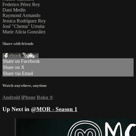
Federico Pérez Rey
Dani Medín
Raymond Armando
Jessica Rodríguez Rey
José "Chema" Urrutia
Marie Alicia González
Share with friends
Facebook
X
Email
Share on Facebook
Share on X
Share via Email
Watch anywhere, anytime
Android
iPhone
Roku
®
Up Next in
@MOR - Season 1