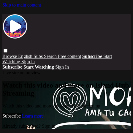
Skip to main content
Browse
English Subs
Search
Free content
Subscribe
Start
Watching
Sign in
Subscribe
Start Watching
Sign In
Live stream preview
Watch this video and more on Island Hub
Streaming
Watch this video and more on Island Hub Streaming
Subscribe
Learn more
Already subscribed?
Sign in