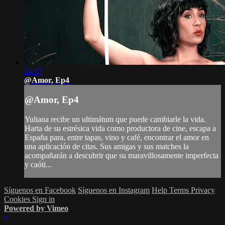
24:17
@Amor, Ep4
@Amor, Ep4
Yuliana recibe un ultimátum que puede cambiarle la vida.
Harta de su estrésica vida como productora de cine, escapa a
España para, entre tapas, vino y café, encontrar el amor en
una aplicación de citas. Sus amigas y sus matches la
acompañarán a descubrir que su maravillosamente imperfecta
y caóti...
Síguenos en Facebook
Síguenos en Instagram
Help
Terms
Privacy
Cookies
Sign in
Powered by Vimeo
×