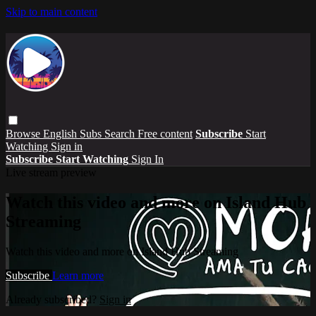
Skip to main content
Browse
English Subs
Search
Free content
Subscribe
Start
Watching
Sign in
Subscribe
Start Watching
Sign In
Live stream preview
Watch this video and more on Island Hub
Streaming
Watch this video and more on Island Hub Streaming
Subscribe
Learn more
Already subscribed?
Sign in