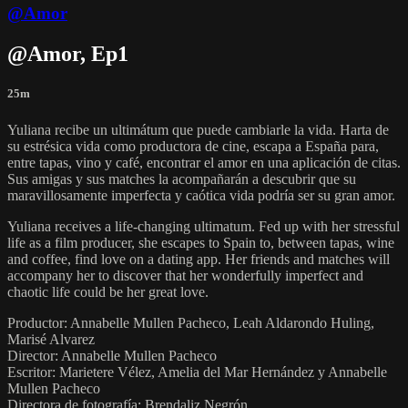
@Amor
@Amor, Ep1
25m
Yuliana recibe un ultimátum que puede cambiarle la vida. Harta de
su estrésica vida como productora de cine, escapa a España para,
entre tapas, vino y café, encontrar el amor en una aplicación de citas.
Sus amigas y sus matches la acompañarán a descubrir que su
maravillosamente imperfecta y caótica vida podría ser su gran amor.
Yuliana receives a life-changing ultimatum. Fed up with her stressful
life as a film producer, she escapes to Spain to, between tapas, wine
and coffee, find love on a dating app. Her friends and matches will
accompany her to discover that her wonderfully imperfect and
chaotic life could be her great love.
Productor: Annabelle Mullen Pacheco, Leah Aldarondo Huling,
Marisé Alvarez
Director: Annabelle Mullen Pacheco
Escritor: Marietere Vélez, Amelia del Mar Hernández y Annabelle
Mullen Pacheco
Directora de fotografía: Brendaliz Negrón