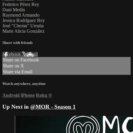
Federico Pérez Rey
Dani Medín
Raymond Armando
Jessica Rodríguez Rey
José "Chema" Urrutia
Marie Alicia González
Share with friends
Facebook
X
Email
Share on Facebook
Share on X
Share via Email
Watch anywhere, anytime
Android
iPhone
Roku
®
Up Next in
@MOR - Season 1