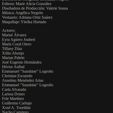
Editora: Marie Alicia González
Diseñadora de Producción: Valerie Sousa
Música: Angélica Negrón
Vestuario: Adriana Ortiz Suárez
Maquillaje: Ybelka Hurtado
Actores:
Marisé Álvarez
Eyra Agüero Joubert
María Coral Otero
Tiffany Díaz
Xúlio Abonjo
Marian Pabón
José Eugenio Hernández
Héctor Aníbal
Emmanuel "Sunshine" Logroño
Christian Escuredo
Anselmo Menéndez Arias
Emmanuel "Sunshine" Logroño
Carla Alvarado
Larissa Dones
Fele Martínez
Guillermo Carbajo
Xosé A. Touriñán
Nacho Carretero