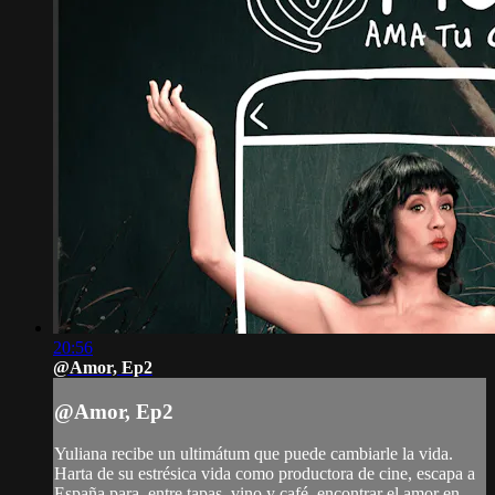
20:56
@Amor, Ep2
@Amor, Ep2
Yuliana recibe un ultimátum que puede cambiarle la vida.
Harta de su estrésica vida como productora de cine, escapa a
España para, entre tapas, vino y café, encontrar el amor en