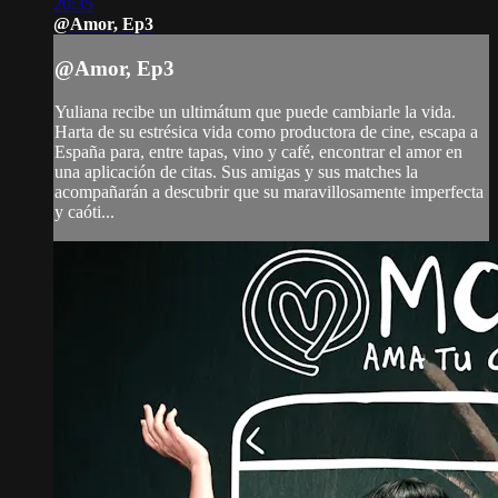
20:35
@Amor, Ep3
@Amor, Ep3
Yuliana recibe un ultimátum que puede cambiarle la vida.
Harta de su estrésica vida como productora de cine, escapa a
España para, entre tapas, vino y café, encontrar el amor en
una aplicación de citas. Sus amigas y sus matches la
acompañarán a descubrir que su maravillosamente imperfecta
y caóti...