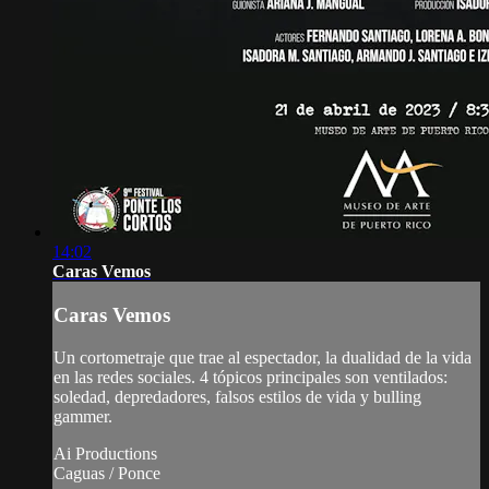
14:02
Caras Vemos
Caras Vemos
Un cortometraje que trae al espectador, la dualidad de la vida
en las redes sociales. 4 tópicos principales son ventilados:
soledad, depredadores, falsos estilos de vida y bulling
gammer.
Ai Productions
Caguas / Ponce