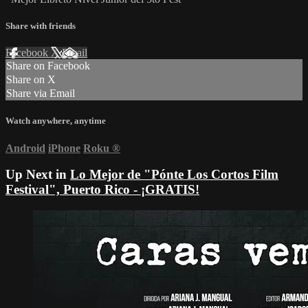
Share with friends
Facebook
X
Email
Share on Facebook
Share on X
Share via Email
Watch anywhere, anytime
Android
iPhone
Roku
®
Up Next in
Lo Mejor de "Pónte Los Cortos Film
Festival", Puerto Rico - ¡GRATIS!