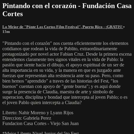
Pintando con el corazón - Fundación Casa
Cortes
Lo Mejor de "Pónte Los Cortos Film Festival", Puerto Rico - ¡GRATIS!
•
15m
"Pintando con el corazón" nos cuenta eficientemente los elementos
cotidianos que rodean la vida de Pablito, extraordinariamente
protagonizado por novel actor Fabian Cruz. Desde la primera escena
entendemos claramente tres signos vitales en la vida de Pablo: la
pasión que siente hacia el dibujo, el apoyo espiritual de un ser de
alta importancia en su vida, y la manera en que es juzgado ante
fuerzas que representan alta resistencia ante su paso. Pero, como
bien hemos "aprendido" a traves de las historias del Fest, "los
buenos" cuentan con apoyo de "gente buena"; y es aqui donde
surge la presencia de Claudia, maestra de arte y simbolo de
superacion, disciplina y bondad que intercepta al joven Pablo; o es
el joven Pablo quien intercepta a Claudia?
Libreto: Nahir Moreno y Lyann Rijos
Direccion: Gabriela Perez
Fundacion Casa Cortes - Viejo San Juan
*Mejor Libreto Nivel Junior del 5to Fest