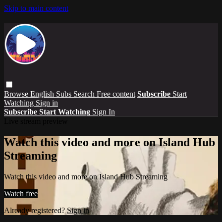
Skip to main content
Browse
English Subs
Search
Free content
Subscribe
Start
Watching
Sign in
Subscribe
Start Watching
Sign In
Live stream preview
Watch this video and more on Island Hub
Streaming
Watch this video and more on Island Hub Streaming
Watch free
Already registered?
Sign in