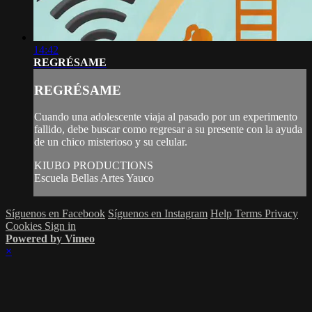
14:42
REGRÉSAME
REGRÉSAME
Cuando una adolescente viaja al pasado por un experimento
fallido, debe buscar como regresar a su presente con la ayuda
de un chico misterioso y su celular.
KIUBO PRODUCTIONS
Escuela Bellas Artes Yauco
Síguenos en Facebook
Síguenos en Instagram
Help
Terms
Privacy
Cookies
Sign in
Powered by Vimeo
×