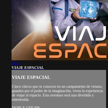
08:29
VIAJE ESPACIAL
VIAJE ESPACIAL
Cinco chicos que se conocen en un campamento de verano,
guiados por el poder de la imaginación, viven la experiencia
de viajar al espacio. Esta aventura será una divertida y
entretenida.
DOBLE J FILMS