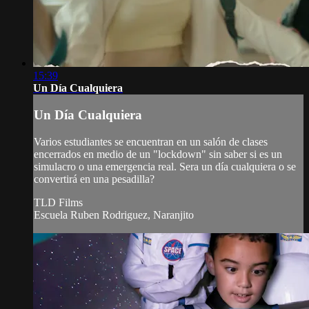
15:39
Un Día Cualquiera
Un Día Cualquiera
Varios estudiantes se encuentran en un salón de clases
encerrados en medio de un "lockdown" sin saber si es un
simulacro o una emergencia real. Sera un día cualquiera o se
convertirá en una pesadilla?
TLD Films
Escuela Ruben Rodriguez, Naranjito