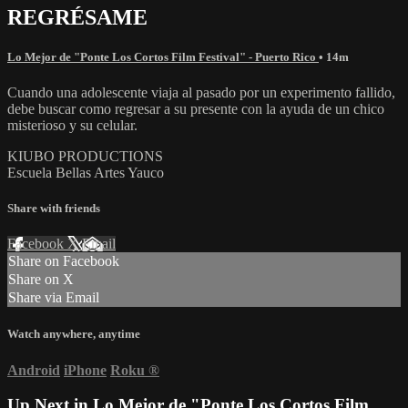
REGRÉSAME
Lo Mejor de "Ponte Los Cortos Film Festival" - Puerto Rico
• 14m
Cuando una adolescente viaja al pasado por un experimento fallido,
debe buscar como regresar a su presente con la ayuda de un chico
misterioso y su celular.
KIUBO PRODUCTIONS
Escuela Bellas Artes Yauco
Share with friends
Facebook
X
Email
Share on Facebook
Share on X
Share via Email
Watch anywhere, anytime
Android
iPhone
Roku
®
Up Next in
Lo Mejor de "Ponte Los Cortos Film