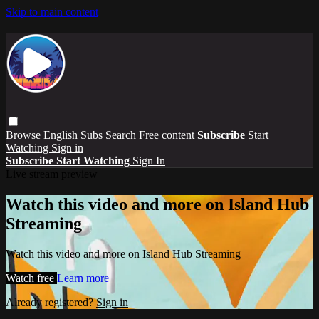
Skip to main content
Browse
English Subs
Search
Free content
Subscribe
Start
Watching
Sign in
Subscribe
Start Watching
Sign In
Live stream preview
Watch this video and more on Island Hub
Streaming
Watch this video and more on Island Hub Streaming
Watch free
Learn more
Already registered?
Sign in