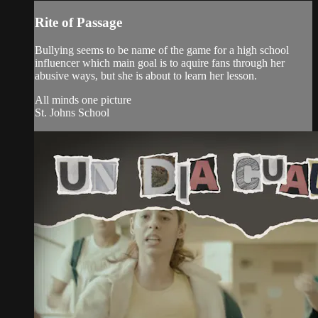
Rite of Passage
Bullying seems to be name of the game for a high school
influencer which main goal is to aquire fans through her
abusive ways, but she is about to learn her lesson.
All minds one picture
St. Johns School