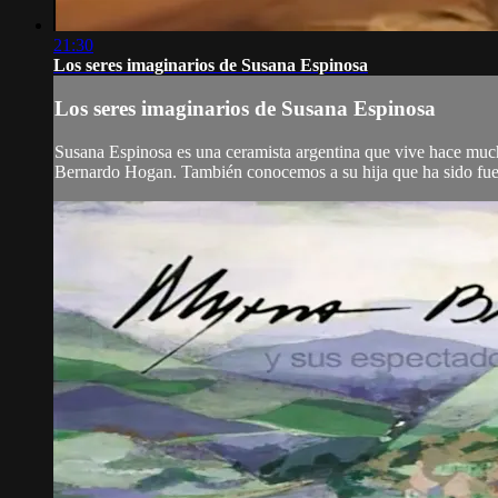
21:30
Los seres imaginarios de Susana Espinosa
Los seres imaginarios de Susana Espinosa
Susana Espinosa es una ceramista argentina que vive hace mucho
Bernardo Hogan. También conocemos a su hija que ha sido fuer