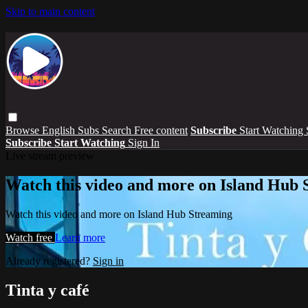
Skip to main content
Browse
English Subs
Search
Free content
Subscribe
Start Watching
Subscribe
Start Watching
Sign In
Live stream preview
Watch this video and more on Island Hub 
Watch this video and more on Island Hub Streaming
Watch free
Learn more
Already registered?
Sign in
Tinta y café