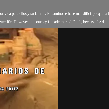
or vida para ellos y su familia. El camino se hace mas difícil porque la 
etter life. However, the journey is made more difficult, because the daug