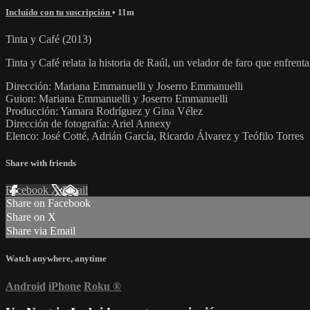
Incluido con tu suscripción
• 11m
Tinta y Café (2013)
Tinta y Café relata la historia de Raúl, un velador de faro que enfrenta
Dirección: Mariana Emmanuelli y Joserro Emmanuelli
Guion: Mariana Emmanuelli y Joserro Emmanuelli
Producción: Yamara Rodríguez y Gina Vélez
Dirección de fotografía: Ariel Annexy
Elenco: José Cotté, Adrián García, Ricardo Álvarez y Teófilo Torres
Share with friends
Facebook
X
Email
Share on Facebook
Share on X
Share via Email
Watch anywhere, anytime
Android
iPhone
Roku
®