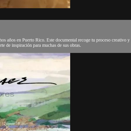
s años en Puerto Rico. Este documental recoge tu proceso creativo y su
te de inspiración para muchas de sus obras.