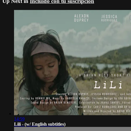
Up Next in
Incluido con tu suscripción
14:59
Lili - (w/ English subtitles)