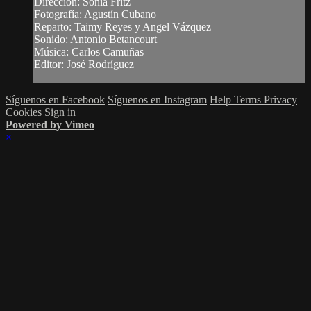
Dirección: Sonia Fritz
Fotografía: Agustín Cubano
Reparto: Taimy Reyes y Angel Vázquez
Sonido: Antonio Betancourt
Música: Carlos Camuñas
Editor: José Rodríguez
Síguenos en Facebook
Síguenos en Instagram
Help
Terms
Privacy
Cookies
Sign in
Powered by Vimeo
×