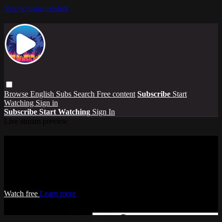
Skip to main content
Browse
English Subs
Search
Free content
Subscribe
Start
Watching
Sign in
Subscribe
Start Watching
Sign In
Live stream preview
Watch this video and more on Island Hub
Streaming
Watch this video and more on Island Hub Streaming
Watch free
Learn more
Already registered?
Sign in