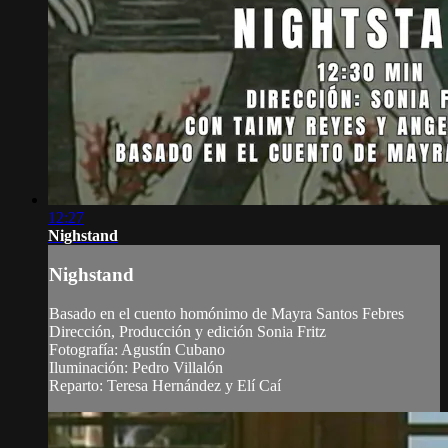
12:27
Nighstand
Nighstand
Basado en el cuento homónimo de Mayra Santos Febres
Dirección, Producción y edición Sonia Fritz
Fotografía: Agustín Cubano
Iluminación: Pedro Villalón
Reparto: Teresa Hernández y Elí Caí