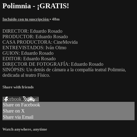
Polimnia - ¡GRATIS!
Incluido con tu suscripción
• 48m
DIRECTOR: Eduardo Rosado
PRODUCTOR: Eduardo Rosado
CASA PRODUCTORA: CineMovida
ENTREVISTADOS: Iván Olmo
GUION: Eduardo Rosado
EDITOR: Eduardo Rosado
DIRECTOR DE FOTOGRAFÍA: Eduardo Rosado
SINÓPSIS: Un detrás de cámara a la compañía teatral Polimnia,
dedicada al teatro Físico.
Share with friends
Facebook
X
Email
Share on Facebook
Share on X
Share via Email
Watch anywhere, anytime