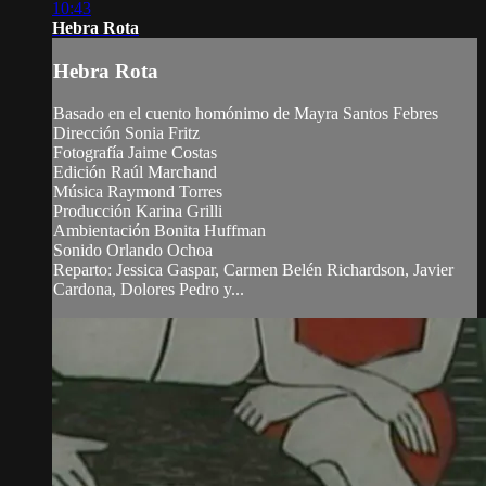
10:43
Hebra Rota
Hebra Rota
Basado en el cuento homónimo de Mayra Santos Febres
Dirección Sonia Fritz
Fotografía Jaime Costas
Edición Raúl Marchand
Música Raymond Torres
Producción Karina Grilli
Ambientación Bonita Huffman
Sonido Orlando Ochoa
Reparto: Jessica Gaspar, Carmen Belén Richardson, Javier
Cardona, Dolores Pedro y...