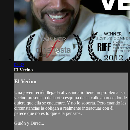
07:33
El Vecino
El Vecino
Una joven recién llegada al vecindario tiene un problema: su
vecino presenta'o de la otra esquina de su calle aparece donde
quiera que ella se encuentre. Y no lo soporta. Pero cuando las
circunstancias la obligan a realmente interactuar con él,
parece que no es lo que ella pensaba.
Guión y Direc...