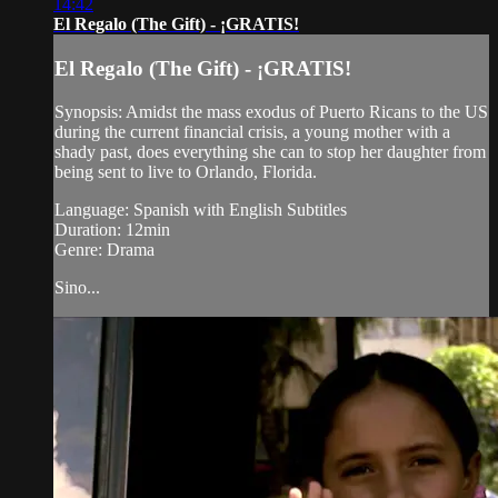
14:42
El Regalo (The Gift) - ¡GRATIS!
El Regalo (The Gift) - ¡GRATIS!
Synopsis: Amidst the mass exodus of Puerto Ricans to the US
during the current financial crisis, a young mother with a
shady past, does everything she can to stop her daughter from
being sent to live to Orlando, Florida.
Language: Spanish with English Subtitles
Duration: 12min
Genre: Drama
Sino...