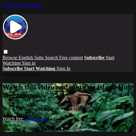
Skip to main content
Browse
English Subs
Search
Free content
Subscribe
Start
Watching
Sign in
Subscribe
Start Watching
Sign In
Live stream preview
Watch this video and more on Island Hub
Streaming
Watch this video and more on Island Hub Streaming
Watch free
Learn more
Already registered?
Sign in