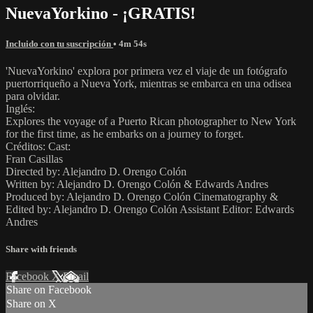
NuevaYorkino - ¡GRATIS!
Incluido con tu suscripción
• 4m 54s
'NuevaYorkino' explora por primera vez el viaje de un fotógrafo
puertorriqueño a Nueva York, mientras se embarca en una odisea
para olvidar.
Inglés:
Explores the voyage of a Puerto Rican photographer to New York
for the first time, as he embarks on a journey to forget.
Créditos: Cast:
Fran Casillas
Directed by: Alejandro D. Orengo Colón
Written by: Alejandro D. Orengo Colón & Edwards Andres
Produced by: Alejandro D. Orengo Colón Cinematography &
Edited by: Alejandro D. Orengo Colón Assistant Editor: Edwards
Andres
Share with friends
Facebook
X
Email
Share on Facebook
Share on X