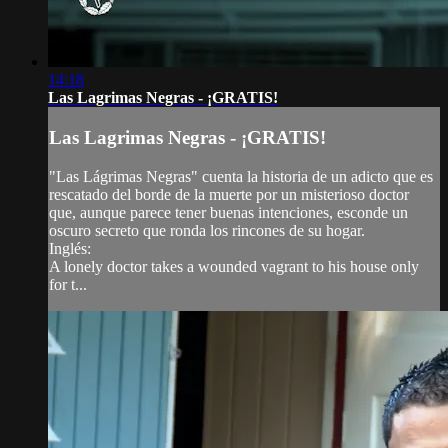
14:18
Las Lagrimas Negras - ¡GRATIS!
Las Lagrimas Negras - ¡GRATIS!
"Las Lágrimas Negras" cuenta la historia de un adicto que es
rescatado del borde de la muerte por un misterioso doctor
que, aunque parece tener buenas intenciones, esconde un
oscuro secreto que ronda los rincones de su hogar.
Inglés:
A lonely doctor takes a wounded vagrant to his house only
for t...