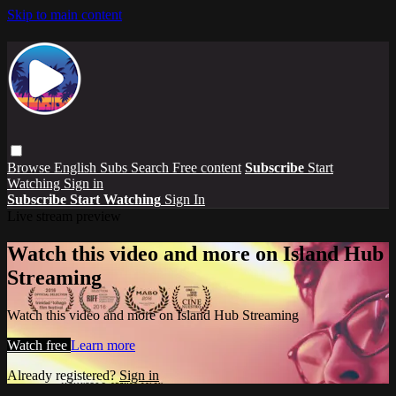
Skip to main content
Browse
English Subs
Search
Free content
Subscribe
Start
Watching
Sign in
Subscribe
Start Watching
Sign In
Live stream preview
Watch this video and more on Island Hub
Streaming
Watch this video and more on Island Hub Streaming
Watch free
Learn more
Already registered?
Sign in