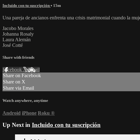
Incluido con tu suscripción
• 15m
Una pareja de ancianos enfrenta una crisis matrimonial cuando la muje
Jacobo Morales
Johanna Rosaly
Laura Alemán
José Cotté
Share with friends
Facebook
X
Email
Share on Facebook
Share on X
Share via Email
Watch anywhere, anytime
Android
iPhone
Roku
®
Up Next in
Incluido con tu suscripción