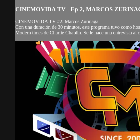
CINEMOVIDA TV - Ep 2, MARCOS ZURIN
CINEMOVIDA TV #2: Marcos Zurinaga
Con una duración de 30 minutos, este programa tuvo como host a
Modern times de Charlie Chaplin. Se le hace una entrevista al ci