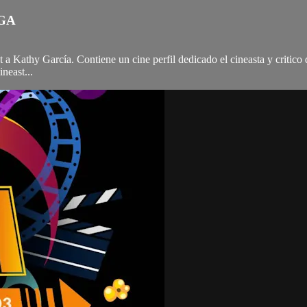
AGA
 Kathy García. Contiene un cine perfil dedicado el cineasta y critico 
neast...