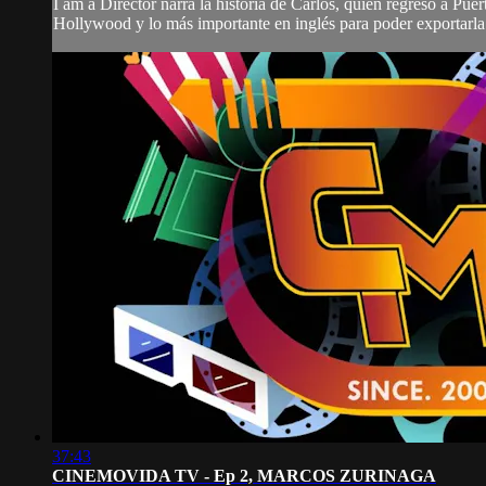
I am a Director narra la historia de Carlos, quien regresó a Pue
Hollywood y lo más importante en inglés para poder exportarla. 
37:43
CINEMOVIDA TV - Ep 2, MARCOS ZURINAGA