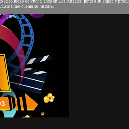
rto Rico luego de vivir 5 años en Los Ángeles, junto a su amiga y produc
Este filme cuenta su historia.