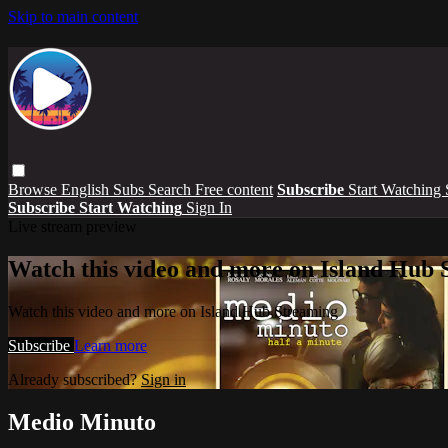
Skip to main content
Browse
English Subs
Search
Free content
Subscribe
Start Watching
Subscribe
Start Watching
Sign In
Live stream preview
Watch this video and more on Island Hub 
Watch this video and more on Island Hub Streaming
Subscribe
Learn more
Already subscribed?
Sign in
Medio Minuto