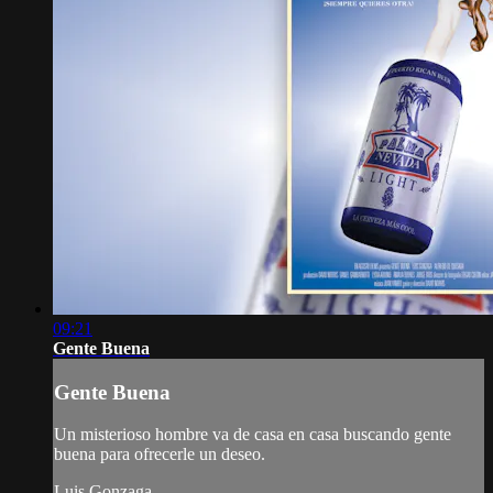
09:21
Gente Buena
Gente Buena
Un misterioso hombre va de casa en casa buscando gente
buena para ofrecerle un deseo.
Luis Gonzaga