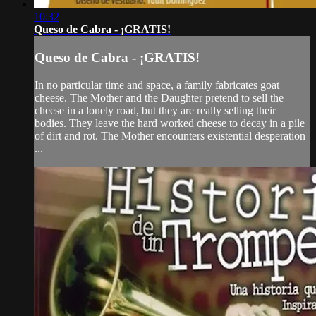
10:32
Queso de Cabra - ¡GRATIS!
Queso de Cabra - ¡GRATIS!
In no particular time and space, a family fabricates goat
cheese. The Mother and the Daughter pretend to sell the
cheese in a lonely road, but they are really selling their
bodies. They leave the hard worked cheese to decay in a pile
of dirt and rot. The Mother encounters existential desperation
...