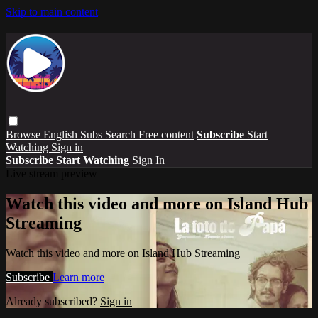
Skip to main content
Browse
English Subs
Search
Free content
Subscribe
Start
Watching
Sign in
Subscribe
Start Watching
Sign In
Live stream preview
Watch this video and more on Island Hub
Streaming
Watch this video and more on Island Hub Streaming
Subscribe
Learn more
Already subscribed?
Sign in