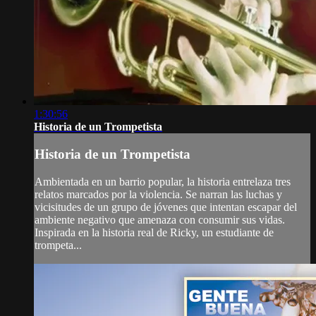
1:30:56
Historia de un Trompetista
Historia de un Trompetista
Ambientada en un barrio popular, la historia entrelaza tres
relatos marcados por la violencia. Se narran las luchas y
vicisitudes de un grupo de jóvenes que intentan escapar del
ambiente negativo que amenaza con consumir sus vidas.
Inspirada en la historia real de Ricky, un estudiante de
trompeta...