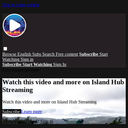
Skip to main content
Browse
English Subs
Search
Free content
Subscribe
Start
Watching
Sign in
Subscribe
Start Watching
Sign In
Live stream preview
Watch this video and more on Island Hub
Streaming
Watch this video and more on Island Hub Streaming
Subscribe
Learn more
Already subscribed?
Sign in