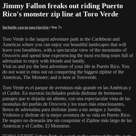
Jimmy Fallon freaks out riding Puerto
Rico's monster zip line at Toro Verde
Incluido con tu suscripción
• 6m 7s
Toro Verde is the largest adventure park in the Caribbean and
Americas where you can enjoy our beautiful landscapes that will
leave you breathless, with a spectacular view of the mountains of
Orocovis and spend time experiencing the most exciting tours full of
adrenaline to enjoy with friends and family.
Visit us and joy the best adventure of your life in Puerto Rico. You
do not want to miss out on conquering the biggest zipline of the
Americas, The Monster; and is here at Toroverde.
Toro Verde es el parque de aventuras más grande en las Américas y
el Caribe. En nuestras facilidades podrás disfrutar de hermosos
paisajes que te dejarán sin aliento, con una espectacular vista de las
montañas del pueblo de Orocovis y los tours más emocionantes,
llenos de adrenalina para disfrutar junto a tus amigos y familia.
Visítenos y disfrute de la mejor aventura de su vida en Puerto Rico.
De seguro no desearás irte sin conquistar el Zipline más largo de las
Americas y el Caribe, El Monstruo.