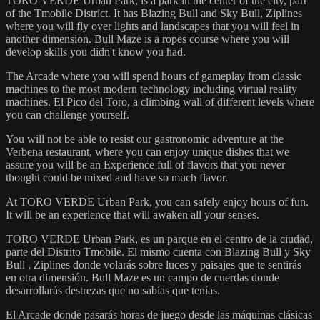
TORO VERDE Urban Park, is a park in the center of the city, part
of the Tmobile District. It has Blazing Bull and Sky Bull, Ziplines
where you will fly over lights and landscapes that you will feel in
another dimension. Bull Maze is a ropes course where you will
develop skills you didn't know you had.
The Arcade where you will spend hours of gameplay from classic
machines to the most modern technology including virtual reality
machines. El Pico del Toro, a climbing wall of different levels where
you can challenge yourself.
You will not be able to resist our gastronomic adventure at the
Verbena restaurant, where you can enjoy unique dishes that we
assure you will be an Experience full of flavors that you never
thought could be mixed and have so much flavor.
At TORO VERDE Urban Park, you can safely enjoy hours of fun.
It will be an experience that will awaken all your senses.
TORO VERDE Urban Park, es un parque en el centro de la ciudad,
parte del Distrito Tmobile. El mismo cuenta con Blazing Bull y Sky
Bull , Ziplines donde volarás sobre luces y paisajes que te sentirás
en otra dimensión. Bull Maze es un campo de cuerdas donde
desarrollarás destrezas que no sabias que tenías.
El Arcade donde pasarás horas de juego desde las máquinas clásicas