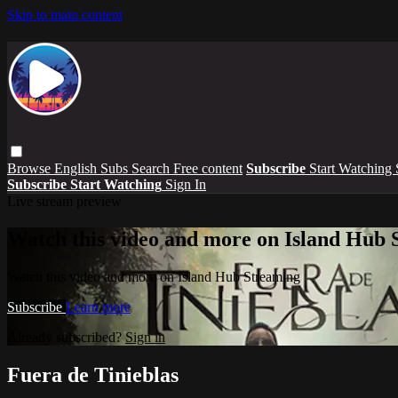
Skip to main content
Browse
English Subs
Search
Free content
Subscribe
Start Watching
Subscribe
Start Watching
Sign In
Live stream preview
Watch this video and more on Island Hub 
Watch this video and more on Island Hub Streaming
Subscribe
Learn more
Already subscribed?
Sign in
Fuera de Tinieblas