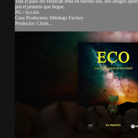
Tras el paso del Huracán Irma en nuestra isla, dos amigos apues
por el primero que llegue.
PG / Acción
Casa Productora: Mitology Factory
Productor: Christ...