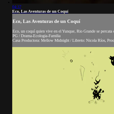
04:37
Eco, Las Aventuras de un Coquí
Eco, Las Aventuras de un Coquí
Eco, un coquí quien vive en el Yunque, Rio Grande se percata q
PG / Drama-Ecologia-Familia
Casa Productora: Mellow Midnight / Libreto: Nicola Ríos, Pro