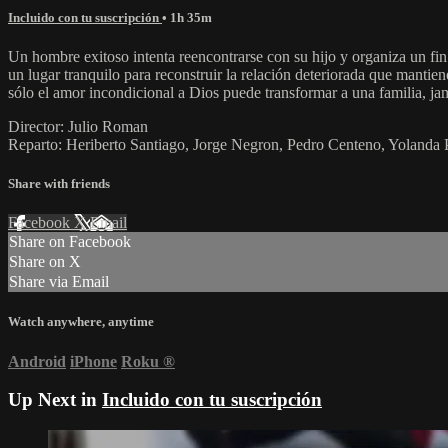
Incluido con tu suscripción
• 1h 35m
Un hombre exitoso intenta reencontrarse con su hijo y organiza un fi
un lugar tranquilo para reconstruir la relación deteriorada que mantien
sólo el amor incondicional a Dios puede transformar a una familia, jam
Director: Julio Roman
Reparto: Heriberto Santiago, Jorge Negron, Pedro Centeno, Yolanda 
Share with friends
Facebook
X
Email
Share on Facebook
Share on X
Share via Email
Watch anywhere, anytime
Android
iPhone
Roku
®
Up Next in
Incluido con tu suscripción