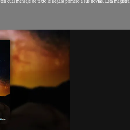
ten cual mensaje de texto le llegara primero a sus novias. Esta magistr