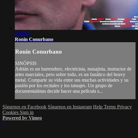
1:46:53
Ronin Conurbano
Ronin Conurbano
SINÓPSIS
Adrián es un barrendero, electricista, masajista, instructor de
artes marciales, pero sobre todo, es un fanático del heavy
metal. Comparte su vida entre sus muchas actividades y su
pasión por los recitales y los tatuajes. Un grupo de
documentalistas decide hacer una película s...
Síguenos en Facebook
Síguenos en Instagram
Help
Terms
Privacy
Cookies
Sign in
Powered by Vimeo
×