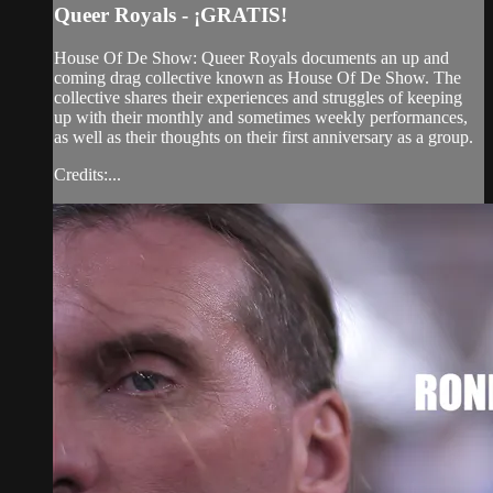
Queer Royals - ¡GRATIS!
House Of De Show: Queer Royals documents an up and
coming drag collective known as House Of De Show. The
collective shares their experiences and struggles of keeping
up with their monthly and sometimes weekly performances,
as well as their thoughts on their first anniversary as a group.
Credits:...