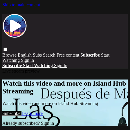
Skip to main content
Browse
English Subs
Search
Free content
Subscribe
Start
Watching
Sign in
Subscribe
Start Watching
Sign In
Live stream preview
Watch this video and more on Island Hub
Streaming
Watch this video and more on Island Hub Streaming
Subscribe
Learn more
Already subscribed?
Sign in