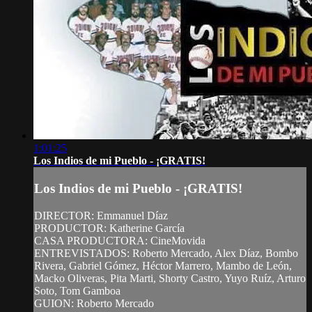
1:01:25
Los Indios de mi Pueblo - ¡GRATIS!
Los Indios de mi Pueblo - ¡GRATIS!
DIRECTOR: Emmanuel Díaz
PRODUCTOR: Katherine García
CASA PRODUCTORA: CineMovida
ENTREVISTADOS: Roberto Mercado, Alex Díaz, Bombo
Rivera, Gabriel Gómez, Héctor Marrero, Mambo de León,
Macko Oliveras, Pita Marti, Shorty Castro, Yuyo Ruíz, Arturo
Soto, Tom Gamboa
GUION: Roberto Mercado