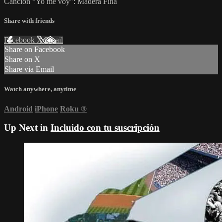
Canción “Yo me voy”: Madera Fina
Share with friends
Facebook
X
Email
Share on Facebook
Share on X
Share via Email
Watch anywhere, anytime
Android
iPhone
Roku
®
Up Next in
Incluido con tu suscripción