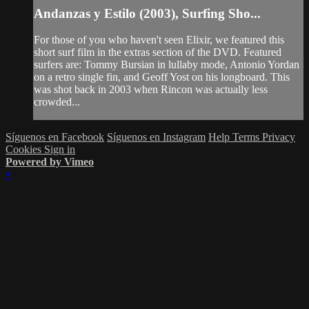
Andanzas y Estilo (2003), Surfing Sho...
For those of you who haven't seen Elixir, we featured this
short surf film in the extras section of the DVD. Featured
surfers are: Tommy Bursian in lullaby mode, Antonio Yordan
on a retro single fin, and Geoff Yost on his longboard. This
was shot back in 2003 when Rincon was actually less
crowded...
Síguenos en Facebook
Síguenos en Instagram
Help
Terms
Privacy
Cookies
Sign in
Powered by Vimeo
×