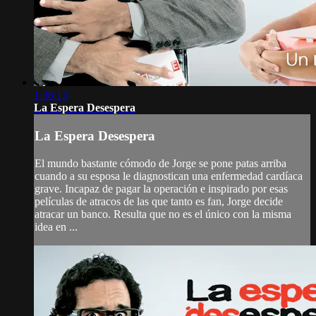
1:36:13
La Espera Desespera
La Espera Desespera
El mundo bastante cómodo de Jorge se pone patas arriba
cuando a su esposa le diagnostican una enfermedad cardíaca
grave. Incapaz de pagar la operación e inspirado por esas
películas de atracos de las que tanto es fan, Jorge decide
atracar un banco. Resulta que no es el único con la misma
idea en ...