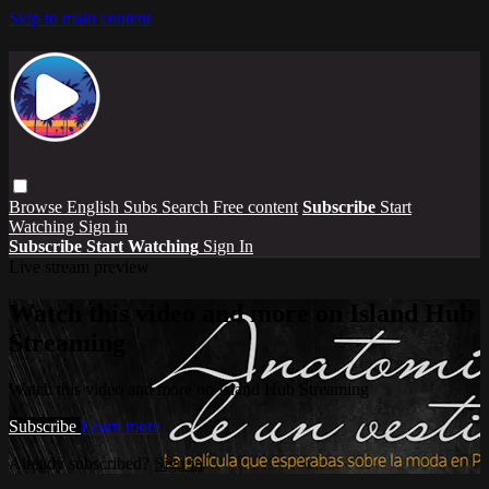
Skip to main content
Browse
English Subs
Search
Free content
Subscribe
Start
Watching
Sign in
Subscribe
Start Watching
Sign In
Live stream preview
Watch this video and more on Island Hub
Streaming
Watch this video and more on Island Hub Streaming
Subscribe
Learn more
Already subscribed?
Sign in