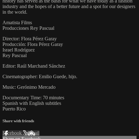
history has served as the basis for what we have today as a fashion
industry and the hopes of a better future and a spot for our designers
in the world.
Amatista Films
Producciones Rey Pascual
Director: Flora Pérez Garay
Producción: Flora Pérez Garay
Israel Rodríguez
Rey Pascual
Editor: Raúl Marchand Sánchez
Cinematographer: Emilio Guede, hijo.
Music: Gerónimo Mercado
Documentary Time: 70 minutes
Spanish with English subtitles
Puerto Rico
Share with friends
Facebook
X
Email
Share on Facebook