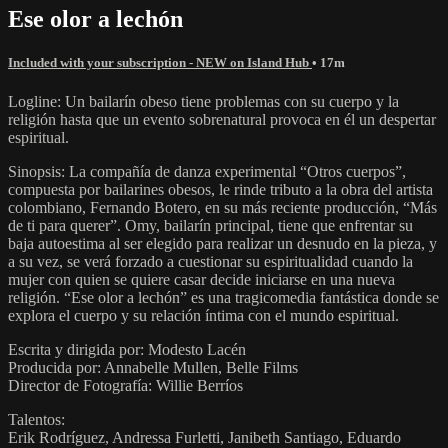
Ese olor a lechón
Included with your subscription - NEW on Island Hub
• 17m
Logline: Un bailarín obeso tiene problemas con su cuerpo y la
religión hasta que un evento sobrenatural provoca en él un despertar
espiritual.
Sinopsis: La compañía de danza experimental “Otros cuerpos”,
compuesta por bailarines obesos, le rinde tributo a la obra del artista
colombiano, Fernando Botero, en su más reciente producción, “Más
de ti para querer”. Omy, bailarín principal, tiene que enfrentar su
baja autoestima al ser elegido para realizar un desnudo en la pieza, y
a su vez, se verá forzado a cuestionar su espiritualidad cuando la
mujer con quien se quiere casar decide iniciarse en una nueva
religión. “Ese olor a lechón” es una tragicomedia fantástica donde se
explora el cuerpo y su relación íntima con el mundo espiritual.
Escrita y dirigida por: Modesto Lacén
Producida por: Annabelle Mullen, Belle Films
Director de Fotografía: Willie Berríos
Talentos:
Erik Rodríguez, Andressa Furletti, Janibeth Santiago, Eduardo