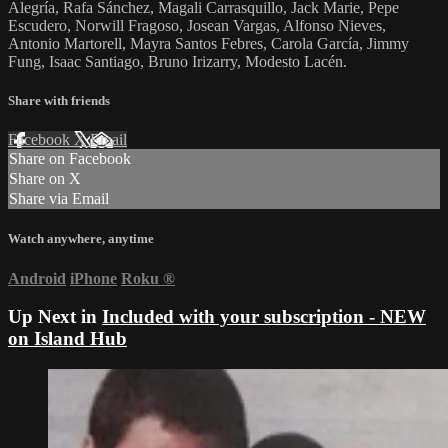
Alegría, Rafa Sánchez, Magali Carrasquillo, Jack Marie, Pepe
Escudero, Norwill Fragoso, Josean Vargas, Alfonso Nieves,
Antonio Martorell, Mayra Santos Febres, Carola García, Jimmy
Fung, Isaac Santiago, Bruno Irizarry, Modesto Lacén.
Share with friends
Facebook
X
Email
Share on Facebook
Share on X
Share via Email
Watch anywhere, anytime
Android
iPhone
Roku
®
Up Next in
Included with your subscription - NEW
on Island Hub