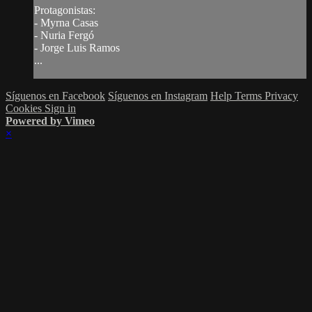
Protagonistas:
- Myrna Casas
- Nuria Fergó
- Jorge Luis Ramos
...
Síguenos en Facebook
Síguenos en Instagram
Help
Terms
Privacy
Cookies
Sign in
Powered by Vimeo
×