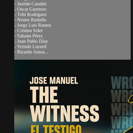
- Jazmín Caratini
- Oscar Guerrero
- Tobi Rodriguez
- Nestor Rudolfo
- Jorge Luis Ramos
- Cristina Soler
- Yahaira Pérez
- Juan Pablo Díaz
- Yezmín Luzzed
- Ricardo Ainoa...