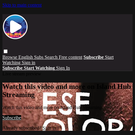
Skip to main content
Browse
English Subs
Search
Free content
Subscribe
Start
Watching
Sign in
Subscribe
Start Watching
Sign In
Live stream preview
Watch this video and more on Island Hub
Streaming
Watch this video and more on Island Hub Streaming
Subscribe
Already subscribed?
Sign in