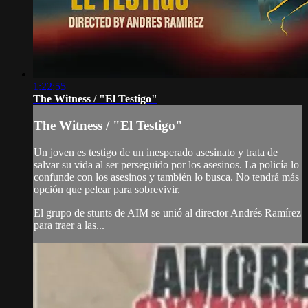
1:22:55
The Witness / "El Testigo"
The Witness / "El Testigo"
Un joven es testigo de un inesperado asesinato y trata de
salvar su vida al ser perseguido por los asesinos. La policía lo
confunde con los asesinos y también lo busca. No tendrá más
opción que pelear para sobrevivir.
El grupo de stunts de AIM se unió al director Andrés Ramírez
para traer a las...