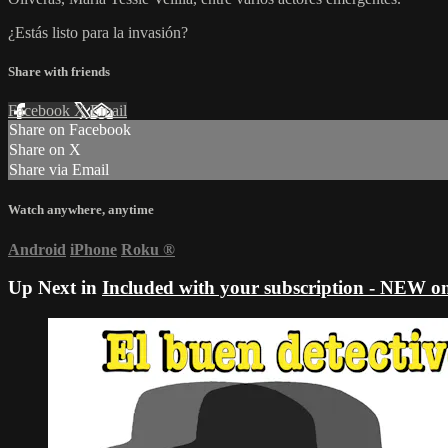
¿Estás listo para la invasión?
Share with friends
Facebook
X
Email
Share on Facebook
Share on X
Share via Email
Watch anywhere, anytime
Android
iPhone
Roku
®
Up Next in
Included with your subscription - NEW o