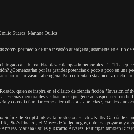
ilio Suárez, Mariana Quiles
s zombi por medio de una invasión alienígena justamente en el fin de s
ha intrigado a la humanidad desde tiempos inmemoriales. En "El ataque d
asión? ¿Comenzarían por las grandes potencias o poco a poco en una peq
o por una invasión alienígena. Para enfrentar esta amenaza, deben unirse
 Rosado, quien se inspira en el clásico de ciencia ficción "Invasion of
estas escenas memorables y situaciones que generan suspenso y miedo. L
ría y comedia familiar como alternativa a las noticias y eventos que oc
lio Suárez de Script Junkies, la productora y actriz Kathy García de C
 PR, Pito’s Pincho y el Museo de Videojuegos, quienes apoyaron y aport
ge Antares, Mariana Quíles y Ricardo Álvarez. Participan también Ric