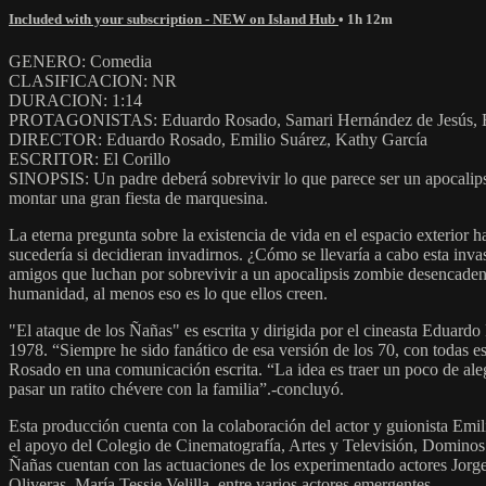
Included with your subscription - NEW on Island Hub
• 1h 12m
GENERO: Comedia
CLASIFICACION: NR
DURACION: 1:14
PROTAGONISTAS: Eduardo Rosado, Samari Hernández de Jesús, Em
DIRECTOR: Eduardo Rosado, Emilio Suárez, Kathy García
ESCRITOR: El Corillo
SINOPSIS: Un padre deberá sobrevivir lo que parece ser un apocalipsi
montar una gran fiesta de marquesina.
La eterna pregunta sobre la existencia de vida en el espacio exterior 
sucedería si decidieran invadirnos. ¿Cómo se llevaría a cabo esta inv
amigos que luchan por sobrevivir a un apocalipsis zombie desencadenad
humanidad, al menos eso es lo que ellos creen.
"El ataque de los Ñañas" es escrita y dirigida por el cineasta Eduardo
1978. “Siempre he sido fanático de esa versión de los 70, con todas 
Rosado en una comunicación escrita. “La idea es traer un poco de aleg
pasar un ratito chévere con la familia”.-concluyó.
Esta producción cuenta con la colaboración del actor y guionista Emi
el apoyo del Colegio de Cinematografía, Artes y Televisión, Dominos
Ñañas cuentan con las actuaciones de los experimentado actores Jor
Oliveras, María Tessie Velilla, entre varios actores emergentes.