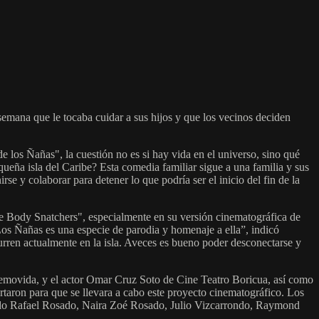
emana que le tocaba cuidar a sus hijos y que los vecinos deciden
e los Ñañas", la cuestión no es si hay vida en el universo, sino qué
ueña isla del Caribe? Esta comedia familiar sigue a una familia y sus
 y colaborar para detener lo que podría ser el inicio del fin de la
 the Body Snatchers", especialmente en su versión cinematográfica de
os Ñañas es una especie de parodia y homenaje a ella”, indicó
urren actualmente en la isla. Aveces es bueno poder desconectarse y
inemovida, y el actor Omar Cruz Soto de Cine Teatro Boricua, así como
aron para que se llevara a cabo este proyecto cinematográfico. Los
ardo Rafael Rosado, Naira Zoé Rosado, Julio Vizcarrondo, Raymond