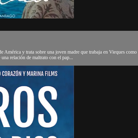
de América y trata sobre una joven madre que trabaja en Vieques como 
e una relación de maltrato con el pap...