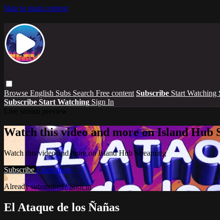
Skip to main content
Browse
English Subs
Search
Free content
Subscribe
Start Watching
Subscribe
Start Watching
Sign In
Live stream preview
Watch this video and more on Island Hub 
Watch this video and more on Island Hub Streaming
Subscribe
Learn more
Already subscribed?
Sign in
El Ataque de los Ñañas