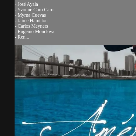
- José Ayala
- Yvonne Caro Caro
- Myrna Cuevas
- Jaime Hamilton
- Carlos Meyners
- Eugenio Monclova
- Ren...