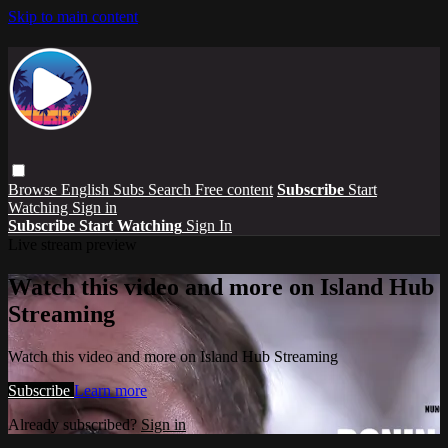
Skip to main content
Browse
English Subs
Search
Free content
Subscribe
Start
Watching
Sign in
Subscribe
Start Watching
Sign In
Live stream preview
Watch this video and more on Island Hub
Streaming
Watch this video and more on Island Hub Streaming
Subscribe
Learn more
Already subscribed?
Sign in