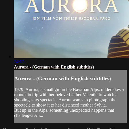
24:12
Aurora - (German with English subtitles)
Aurora - (German with English subtitles)
1979. Aurora, a small girl in the Bavarian Alps, undertakes a
mountain trip with her beloved father Valentin to watch a
shooting stars spectacle. Aurora wants to photograph the
spectacle to show it to her distanced mother Sylvia.
But up in the Alps, something unexpected happens that
challenges Au...