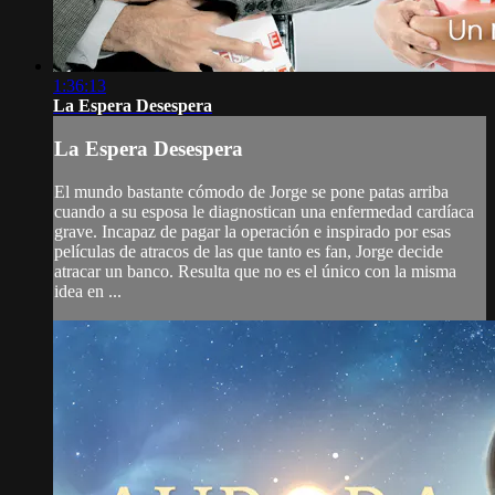
1:36:13
La Espera Desespera
La Espera Desespera
El mundo bastante cómodo de Jorge se pone patas arriba
cuando a su esposa le diagnostican una enfermedad cardíaca
grave. Incapaz de pagar la operación e inspirado por esas
películas de atracos de las que tanto es fan, Jorge decide
atracar un banco. Resulta que no es el único con la misma
idea en ...