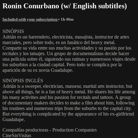
Ronin Conurbano (w/ English subtitles)
Included with your subscription
• 1h 46m
SINÓPSIS
Adrián es un barrendero, electricista, masajista, instructor de artes
marciales, pero sobre todo, es un fanático del heavy metal.
Comparte su vida entre sus muchas actividades y su pasión por los
recitales y los tatuajes. Un grupo de documentalistas decide hacer
una película sobre él, siguiendo sus rutinas y numerosos viajes desde
los suburbios a la ciudad capital. Pero todo se complica por la
aparición de su ex novia Guadalupe.
SINÓPSIS INGLÉS
Adrián is a sweeper, electrician, masseur, martial arts instructor, but
above all things, he is a fan of heavy metal. He shares his life among
his many activities and his passion for recitals and tattoos. A group
of documentary makers decides to make a film about him, following
his routines and numerous trips from the suburbs to the capital city.
But everything is complicated by the appearance of his ex-girlfriend
Guadalupe.
Compañías productoras - Production Companies
CineSinVisitas