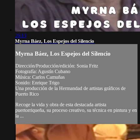
26:13
Myrna Báez, Los Espejos del Silencio
Myrna Báez, Los Espejos del Silencio
Dirección/Producción/edición: Sonia Fritz
Fotografía: Agustín Cubano
Música: Carlos Camuñas
Sonido: Enrique Trigo
Una producción de la Hermandad de artistas gráficos de
Puerto Rico
Recoge la vida y obra de esta destacada artista
puertorriqueña, su proceso creativo, su técnica en pintura y en
la ...