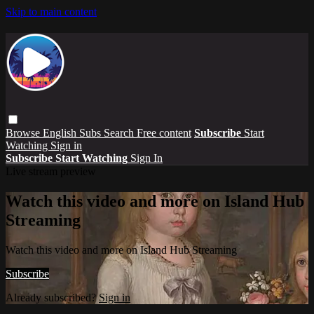
Skip to main content
Browse
English Subs
Search
Free content
Subscribe
Start
Watching
Sign in
Subscribe
Start Watching
Sign In
Live stream preview
Watch this video and more on Island Hub
Streaming
Watch this video and more on Island Hub Streaming
Subscribe
Already subscribed?
Sign in