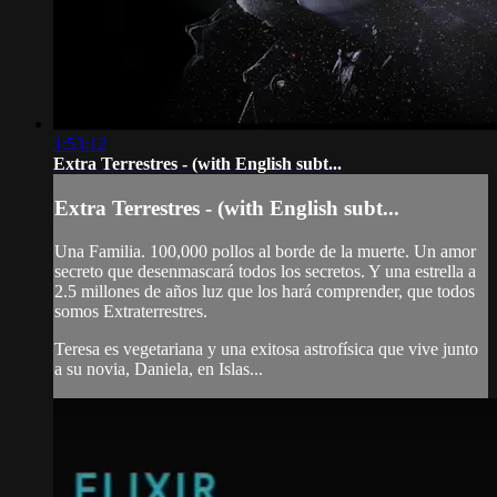
1:53:12
Extra Terrestres - (with English subt...
Extra Terrestres - (with English subt...
Una Familia. 100,000 pollos al borde de la muerte. Un amor
secreto que desenmascará todos los secretos. Y una estrella a
2.5 millones de años luz que los hará comprender, que todos
somos Extraterrestres.
Teresa es vegetariana y una exitosa astrofísica que vive junto
a su novia, Daniela, en Islas...