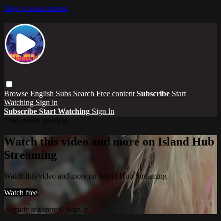
Skip to main content
Browse
English Subs
Search
Free content
Subscribe
Start
Watching
Sign in
Subscribe
Start Watching
Sign In
Live stream preview
Watch this video and more on Island Hub
Streaming
Watch this video and more on Island Hub Streaming
Watch free
Already registered?
Sign in