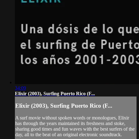
34:09
Elixir (2003), Surfing Puerto Rico (F...
Elixir (2003), Surfing Puerto Rico (F...
A surf movie without spoken words or monologues, Elixir
has through the years maintained its freshness and stoke,
sharing good times and fun waves with the best surfers of the
day, all to the beat of an original electronic soundtrack.