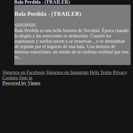
Bala Perdida - (TRAILER)
Bala Perdida - (TRAILER)
SINOPSIS:
Bala Perdida es una bella historia de Navidad. Época cuando
la alegría y las emociones se desbordan. Cuando las
esperanzas y sueños nacen y se renuevan…o se derrumban
de repente por el impacto de una bala. Una historia de
intensas emociones, un retrato de la violenta realidad que nos
ro...
Síguenos en Facebook
Síguenos en Instagram
Help
Terms
Privacy
Cookies
Sign in
Powered by Vimeo
×