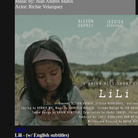
Music by: Juan Andres Matos
Actor: Richie Velazquez
14:59
Lili - (w/ English subtitles)