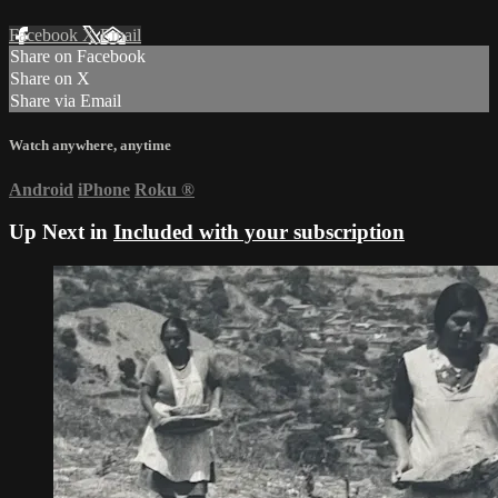
Facebook
X
Email
Share on Facebook
Share on X
Share via Email
Watch anywhere, anytime
Android
iPhone
Roku
®
Up Next in
Included with your subscription