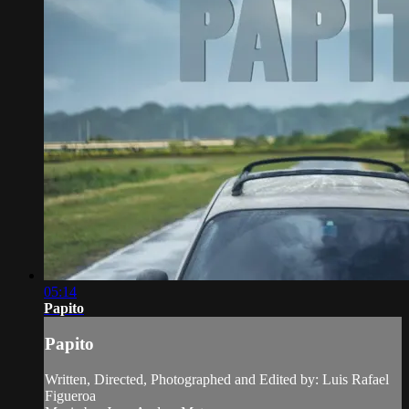
05:14
Papito
Papito
Written, Directed, Photographed and Edited by: Luis Rafael
Figueroa