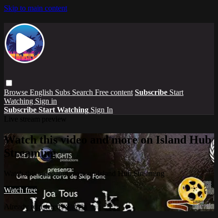
Skip to main content
Browse
English Subs
Search
Free content
Subscribe
Start
Watching
Sign in
Subscribe
Start Watching
Sign In
Live stream preview
Watch this video and more on Island Hub
Streaming
Watch this video and more on Island Hub Streaming
Watch free
Already registered?
Sign in