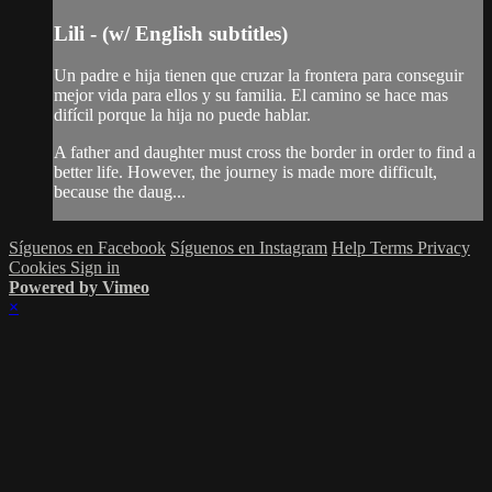
Lili - (w/ English subtitles)
Un padre e hija tienen que cruzar la frontera para conseguir
mejor vida para ellos y su familia. El camino se hace mas
difícil porque la hija no puede hablar.
A father and daughter must cross the border in order to find a
better life. However, the journey is made more difficult,
because the daug...
Síguenos en Facebook
Síguenos en Instagram
Help
Terms
Privacy
Cookies
Sign in
Powered by Vimeo
×