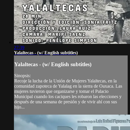
27:39
Yalaltecas - (w/ English subtitles)
Yalaltecas - (w/ English subtitles)
Sinopsis:
Recoje la lucha de la Unión de Mujeres Yalaltecas, en la
comunidad zapoteca de Yalalag en la sierra de Oaxaca. Las
mujeres tuvieron que organizarse y tomar el Palacio
Municipal cuando los caciques les robaron las elecciones y
después de una semana de presión y de vivir ahí con sus
hijo...