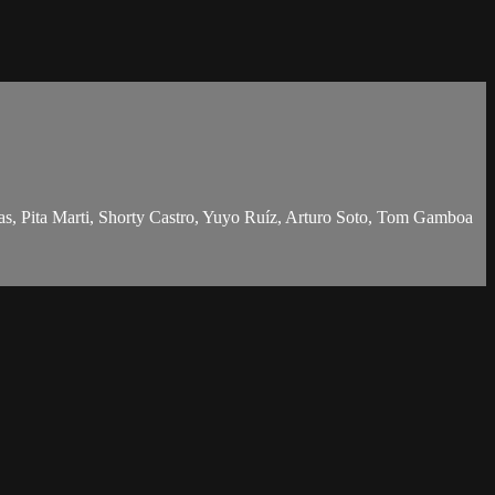
Pita Marti, Shorty Castro, Yuyo Ruíz, Arturo Soto, Tom Gamboa