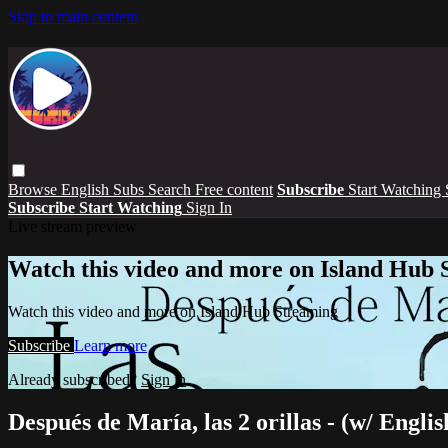
Skip to main content
Browse
English Subs
Search
Free content
Subscribe
Start Watching
Subscribe
Start Watching
Sign In
Live stream preview
Watch this video and more on Island Hub 
Watch this video and more on Island Hub Streaming
Subscribe
Learn more
Already subscribed?
Sign in
Después de María, las 2 orillas - (w/ English