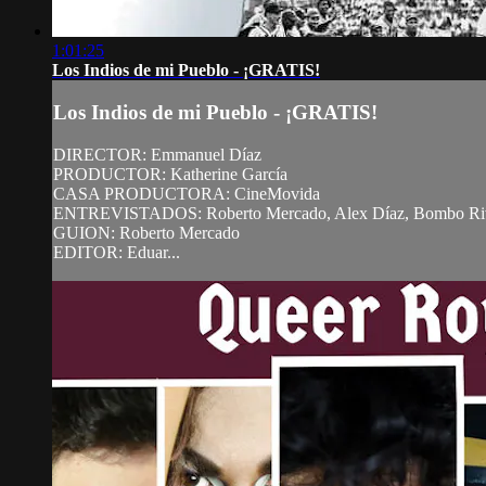
1:01:25
Los Indios de mi Pueblo - ¡GRATIS!
Los Indios de mi Pueblo - ¡GRATIS!
DIRECTOR: Emmanuel Díaz
PRODUCTOR: Katherine García
CASA PRODUCTORA: CineMovida
ENTREVISTADOS: Roberto Mercado, Alex Díaz, Bombo Rivera,
GUION: Roberto Mercado
EDITOR: Eduar...