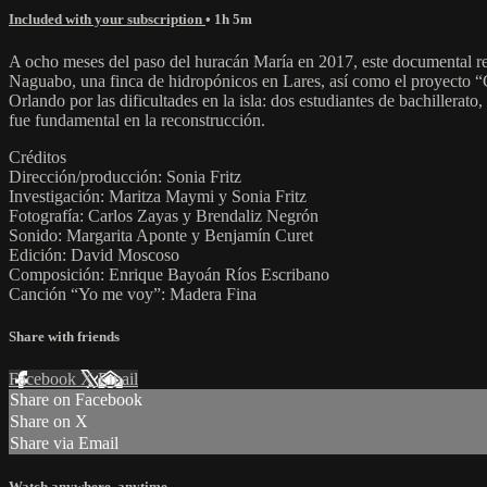
Included with your subscription
• 1h 5m
A ocho meses del paso del huracán María en 2017, este documental rec
Naguabo, una finca de hidropónicos en Lares, así como el proyecto “Cat
Orlando por las dificultades en la isla: dos estudiantes de bachillera
fue fundamental en la reconstrucción.
Créditos
Dirección/producción: Sonia Fritz
Investigación: Maritza Maymi y Sonia Fritz
Fotografía: Carlos Zayas y Brendaliz Negrón
Sonido: Margarita Aponte y Benjamín Curet
Edición: David Moscoso
Composición: Enrique Bayoán Ríos Escribano
Canción “Yo me voy”: Madera Fina
Share with friends
Facebook
X
Email
Share on Facebook
Share on X
Share via Email
Watch anywhere, anytime