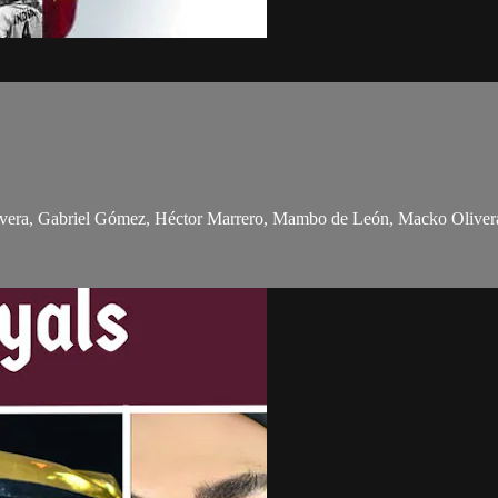
 Gabriel Gómez, Héctor Marrero, Mambo de León, Macko Oliveras, 