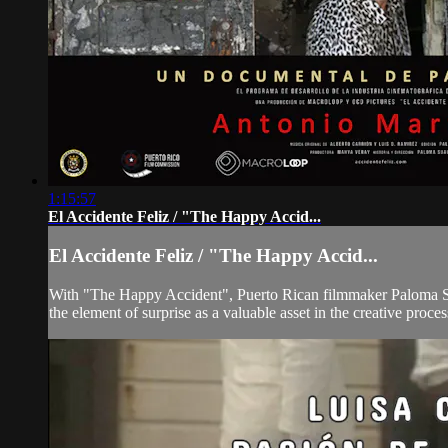
1:15:57
El Accidente Feliz / "The Happy Accid...
El Accidente Feliz / "The Happy Accid...
With "The Happy Accident", Puerto Rican filmmaker Paloma Suau 
the element of surprise as a valuable asset in the creative proce