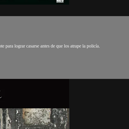
e para lograr casarse antes de que los atrape la policía.