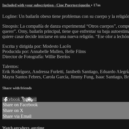
Included with your subscription - Cine Puertorriqueño
• 17m
Logline: Un bailarín obeso tiene problemas con su cuerpo y la religión
Sinopsis: La compañía de danza experimental “Otros cuerpos”, compuest
querer”. Omy, bailarín principal, tiene que enfrentar su baja autoestim
quiere casar decide iniciarse en una nueva religión. “Ese olor a lechó
Escrita y dirigida por: Modesto Lacén
Producida por: Annabelle Mullen, Belle Films
Director de Fotografía: Willie Berríos
Talentos:
Erik Rodríguez, Andressa Furletti, Janibeth Santiago, Eduardo Alegr
Mayra Santos Febres, Carola García, Jimmy Fung, Isaac Santiago, Br
Share with friends
Facebook
X
Email
Share on Facebook
Share on X
Share via Email
Watch anywhere, anytime