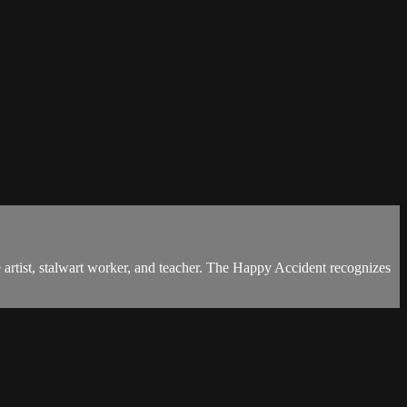
 artist, stalwart worker, and teacher. The Happy Accident recognizes