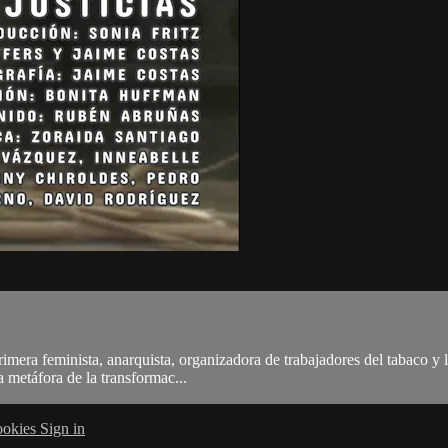
imera feminista, anarquista, organizadora de trabajadores del tabaco y l
a metáfora de la transformac...
okies
Sign in