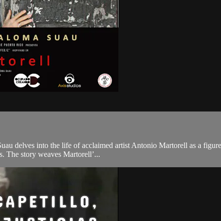
delves into the life of acclaimed artist Antonio Martorell as a figure
ss. The story weaves Martorell’...