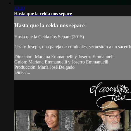
13:20
Hasta que la celda nos separe
Hasta que la celda nos separe
Hasta que la Celda nos Separe (2015)
Liza y Joseph, una pareja de criminales, secuestran a un sacerdot
Dirección: Mariana Emmanuelli y Joserro Emmanuelli
Guion: Mariana Emmanuelli y Joserro Emmanuelli
Producción: María José Delgado
Direcc...