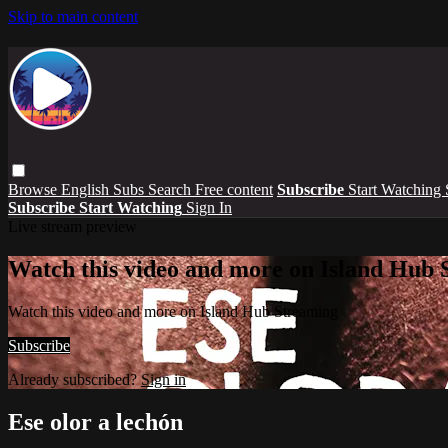
Skip to main content
Browse
English Subs
Search
Free content
Subscribe
Start Watching
Subscribe
Start Watching
Sign In
Live stream preview
Watch this video and more on Island Hub 
Watch this video and more on Island Hub Streaming
Subscribe
Already subscribed?
Sign in
Ese olor a lechón