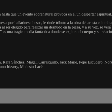
 hasta que un evento sobrenatural provoca en él un despertar espiritual.
a por bailarines obesos, le rinde tributo a la obra del artista colomb
a al ser elegido para realizar un desnudo en la pieza, y a su vez, se ver
n” es una tragicomedia fantástica donde se explora el cuerpo y su relaci
ía, Rafa Sánchez, Magali Carrasquillo, Jack Marie, Pepe Escudero, Nor
uno Irizarry, Modesto Lacén.