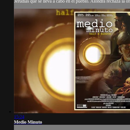
Jerudías que se lleva a cabo en el pueblo. Alondra rechaza la ofe
15:24
Medio Minuto