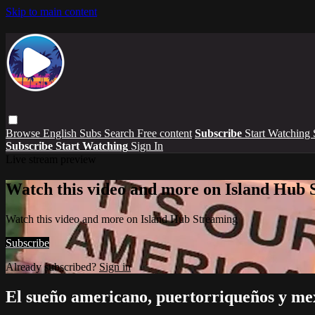
Skip to main content
Browse
English Subs
Search
Free content
Subscribe
Start Watching
Subscribe
Start Watching
Sign In
Live stream preview
Watch this video and more on Island Hub 
Watch this video and more on Island Hub Streaming
Subscribe
Already subscribed?
Sign in
El sueño americano, puertorriqueños y me