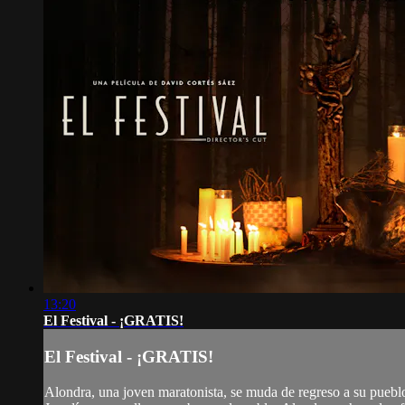
13:20
El Festival - ¡GRATIS!
El Festival - ¡GRATIS!
Alondra, una joven maratonista, se muda de regreso a su pueblo 