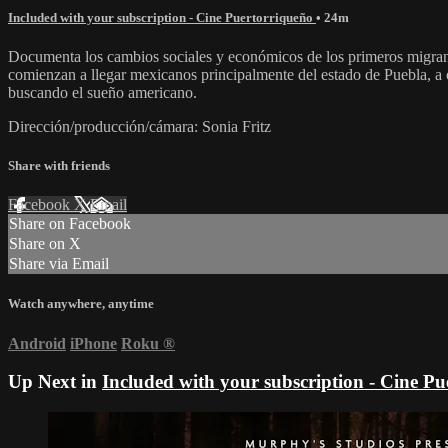
Included with your subscription - Cine Puertorriqueño
• 24m
Documenta los cambios sociales y económicos de los primeros migrant
comienzan a llegar mexicanos principalmente del estado de Puebla, a o
buscando el sueño americano.
Dirección/producción/cámara: Sonia Fritz
Share with friends
Facebook
X
Email
Share on Facebook
Share on X
Share via Email
Watch anywhere, anytime
Android
iPhone
Roku
®
Up Next in
Included with your subscription - Cine P