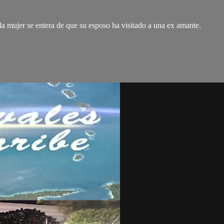
la mujer se entera de que su esposo ha visitado a una ex amante.