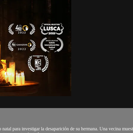
natal para investigar la desaparición de su hermana. Una vecina muestra