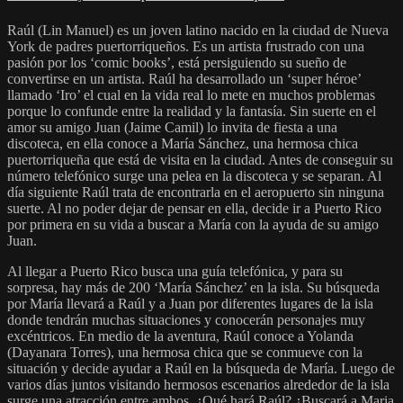
Raúl (Lin Manuel) es un joven latino nacido en la ciudad de Nueva
York de padres puertorriqueños. Es un artista frustrado con una
pasión por los ‘comic books’, está persiguiendo su sueño de
convertirse en un artista. Raúl ha desarrollado un ‘super héroe’
llamado ‘Iro’ el cual en la vida real lo mete en muchos problemas
porque lo confunde entre la realidad y la fantasía. Sin suerte en el
amor su amigo Juan (Jaime Camil) lo invita de fiesta a una
discoteca, en ella conoce a María Sánchez, una hermosa chica
puertorriqueña que está de visita en la ciudad. Antes de conseguir su
número telefónico surge una pelea en la discoteca y se separan. Al
día siguiente Raúl trata de encontrarla en el aeropuerto sin ninguna
suerte. Al no poder dejar de pensar en ella, decide ir a Puerto Rico
por primera en su vida a buscar a María con la ayuda de su amigo
Juan.
Al llegar a Puerto Rico busca una guía telefónica, y para su
sorpresa, hay más de 200 ‘María Sánchez’ en la isla. Su búsqueda
por María llevará a Raúl y a Juan por diferentes lugares de la isla
donde tendrán muchas situaciones y conocerán personajes muy
excéntricos. En medio de la aventura, Raúl conoce a Yolanda
(Dayanara Torres), una hermosa chica que se conmueve con la
situación y decide ayudar a Raúl en la búsqueda de María. Luego de
varios días juntos visitando hermosos escenarios alrededor de la isla
surge una atracción entre ambos. ¿Qué hará Raúl? ¿Buscará a Maria