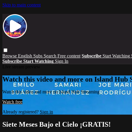
Skip to main content
Browse
English Subs
Search
Free content
Subscribe
Start Watching
Subscribe
Start Watching
Sign In
Live stream preview
Watch this video and more on Island Hub 
Watch this video and more on Island Hub Streaming
Watch free
Already registered?
Sign in
Siete Meses Bajo el Cielo ¡GRATIS!