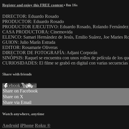
Register and enjoy this FREE content
• 8m 16s
DIRECTOR: Eduardo Rosado
PRODUCTOR: Eduardo Rosado
PRODUCTOR EJECUTIVO: Eduardo Rosado, Rolando Fernández
CASA PRODUCTORA: Cinemovida
ELENCO: Samari Hernández de Jesús, Emilio Suárez, Joe Maries R
GUION: Julio Marín Estrada
EDITOR: Rosamarie Oliveras
DIRECTOR DE FOTOGRAFÍA: Adjani Corporán
SINÓPSIS: Raquel se encuentra con unos rollos de película de los qu
CURIOSIDADES: El filme se grabó en digital con varias secuencias f
Share with friends
Facebook
X
Email
Share on Facebook
Share on X
Share via Email
Watch anywhere, anytime
Android
iPhone
Roku
®