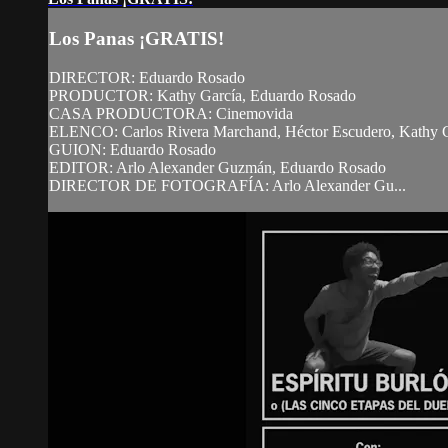
Los Panas ¡GRATIS!
DIRECTOR: Eduardo Rosado
PRODUCTOR: Kathy García, Eduardo Rosado
CASA PRODUCTORA: Cinemovida
ELENCO: Carlos Rivera Marchand, Héctor Escudero, Kathy G
GUION: Eduardo Rosado
EDITOR: Arlo Alexander Guzmán, Eduardo Rosado
DIRECTOR DE FOTOGRAFÍA: Arlo Alexander Gu...