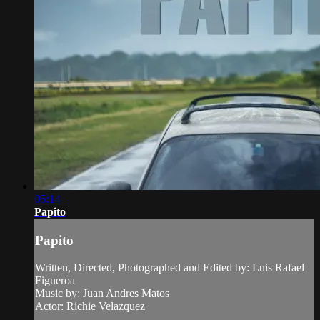
05:14
Papito
Papito
Written, Directed, Photographed and Edited by: Luis Rafael
Figueroa
Music by: Juan Andres Matos
Actor: Richie Velazquez