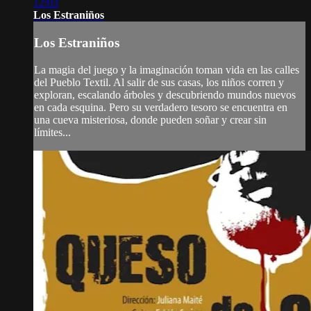
12:03
Los Estraniños
Los Estraniños
La magia del juego y la imaginación toman vida en las calles
del Pueblo Textil. Al salir de sus casas, los niños corren y
exploran, escalando árboles y descubriendo mundos nuevos
en cada esquina. Pero su verdadero tesoro se encuentra en
una cueva misteriosa, donde pueden soñar y crear sin
límites...