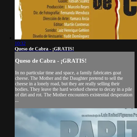
10:32
Queso de Cabra - ¡GRATIS!
Queso de Cabra - ¡GRATIS!
In no particular time and space, a family fabricates goat
cheese. The Mother and the Daughter pretend to sell the
cheese in a lonely road, but they are really selling their
bodies. They leave the hard worked cheese to decay in a pile
of dirt and rot. The Mother encounters existential desperation
...