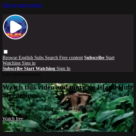
Skip to main content
Browse
English Subs
Search
Free content
Subscribe
Start
Watching
Sign in
Subscribe
Start Watching
Sign In
Live stream preview
Watch this video and more on Island Hub
Streaming
Watch this video and more on Island Hub Streaming
Watch free
Already registered?
Sign in