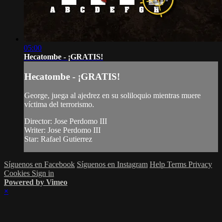
05:00
Hecatombe - ¡GRATIS!
Hecatombe - ¡GRATIS!
George, juega al ajedrez en su soliloquio mientras muere
víctima del terrorismo.
Director: Jose Perdomo III
Writer: Jose Perdomo III
Star: Rafael Gutierrez
Síguenos en Facebook
Síguenos en Instagram
Help
Terms
Privacy
Cookies
Sign in
Powered by Vimeo
×