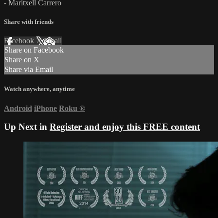
- Maritxell Carrero
Share with friends
Facebook
X
Email
Share on Facebook
Share on X
Share via Email
Watch anywhere, anytime
Android
iPhone
Roku
®
Up Next in
Register and enjoy this FREE content