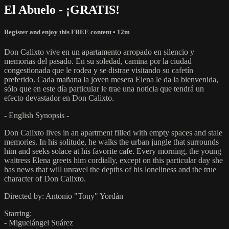
El Abuelo - ¡GRATIS!
Register and enjoy this FREE content
• 12m
Don Calixto vive en un apartamento arropado en silencio y
memorias del pasado. En su soledad, camina por la ciudad
congestionada que le rodea y se distrae visitando su cafetín
preferido. Cada mañana la joven mesera Elena le da la bienvenida,
sólo que en este día particular le trae una noticia que tendrá un
efecto devastador en Don Calixto.
- English Synopsis -
Don Calixto lives in an apartment filled with empty spaces and stale
memories. In his solitude, he walks the urban jungle that surrounds
him and seeks solace at his favorite cafe. Every morning, the young
waitress Elena greets him cordially, except on this particular day she
has news that will unravel the depths of his loneliness and the true
character of Don Calixto.
Directed by: Antonio "Tony" Yordán
Starring:
- Miguelángel Suárez