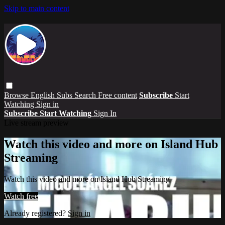
Skip to main content
Browse
English Subs
Search
Free content
Subscribe
Start
Watching
Sign in
Subscribe
Start Watching
Sign In
Live stream preview
Watch this video and more on Island Hub
Streaming
Watch this video and more on Island Hub Streaming
Watch free
Already registered?
Sign in