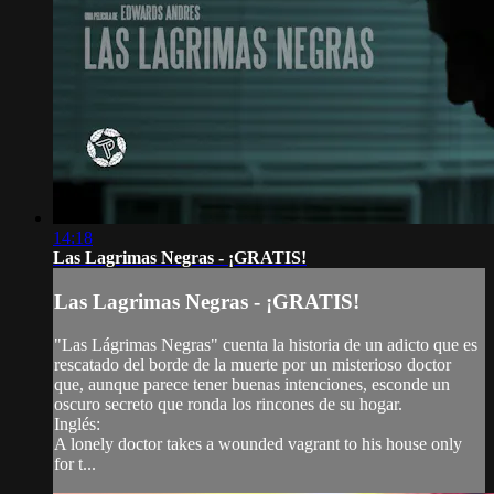
14:18
Las Lagrimas Negras - ¡GRATIS!
Las Lagrimas Negras - ¡GRATIS!
"Las Lágrimas Negras" cuenta la historia de un adicto que es
rescatado del borde de la muerte por un misterioso doctor
que, aunque parece tener buenas intenciones, esconde un
oscuro secreto que ronda los rincones de su hogar.
Inglés:
A lonely doctor takes a wounded vagrant to his house only
for t...