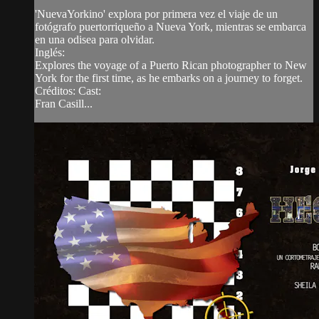
'NuevaYorkino' explora por primera vez el viaje de un
fotógrafo puertorriqueño a Nueva York, mientras se embarca
en una odisea para olvidar.
Inglés:
Explores the voyage of a Puerto Rican photographer to New
York for the first time, as he embarks on a journey to forget.
Créditos: Cast:
Fran Casill...