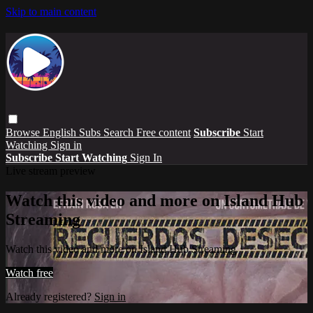
Skip to main content
Browse
English Subs
Search
Free content
Subscribe
Start
Watching
Sign in
Subscribe
Start Watching
Sign In
Live stream preview
Watch this video and more on Island Hub
Streaming
Watch this video and more on Island Hub Streaming
Watch free
Already registered?
Sign in