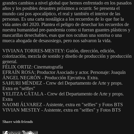
grandes cambios a nivel global que hemos enfrentado en los pasados
años y los posibles desastres próximos a ocurrir. Se presenta el
mundo casi pos apocalíptico, el real y también el interior de las
personas. Es una carta nostálgica a los recuerdos de lo que fue la
vida antes del 2020. Plantea el peligro de desechar los recuerdos de
nuestra humanidad pre-pandemia como si fueran guantes plásticos y
mascarillas desechables, esas que nos ocultan una sonrisa o una
mueca ahogada de desasosiego, pero nos salvaron la vida.
VIVIANA TORRES-MESTEY: Guión, dirección, edición,
colorización, mezcla de sonido y diseño de producción y producción
general.
FÉLIX ORTIZ: Cinematografía
EFRAÍN ROSA: Productor Asociado y actor. Personaje: Joaquín
ÁNGEL NEGRÓN - Producción Ejecutiva. Extra.
SAHURI MÉNDEZ - Crew del Departamento de Arte y props.
Extra en "selfies"
YELITZA CÁTALA - Crew del Departamento de Arte y props.
Extra
NAOMI ÁLVAREZ - Asistente, extra en "selfies" y Fotos BTS
VIVIAN MESTEY - Asistente, extra en "selfies" y Fotos BTS
Share with friends
Facebook
X
Email