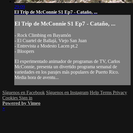
29:09
El Trip de McConnie S1 Ep7 - Cataño, ...
El Trip de McConnie S1 Ep7 - Cataño, ...
- Rock Climbing en Bayamón
- El Cuartel de Ballajá, Viejo San Juan
- Entrevista a Modesto Lacen pt.2
- Bloopers
El experimentado animador de programas de TV, Carlos
McConnie, presenta un divertido programa semanal de
variedades en los parajes más populares de Puerto Rico.
Media hora de aventu...
Síguenos en Facebook
Síguenos en Instagram
Help
Terms
Privacy
Cookies
Sign in
Powered by Vimeo
×