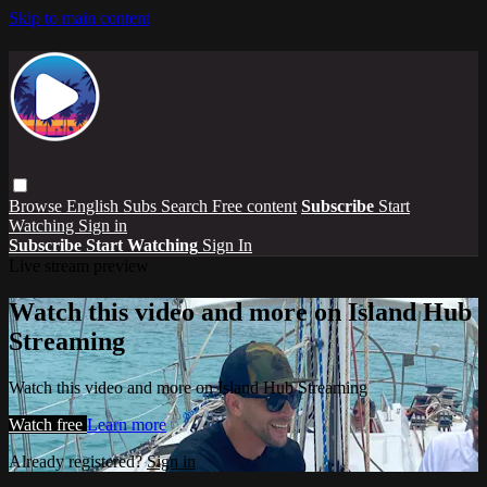
Skip to main content
Browse
English Subs
Search
Free content
Subscribe
Start
Watching
Sign in
Subscribe
Start Watching
Sign In
Live stream preview
Watch this video and more on Island Hub
Streaming
Watch this video and more on Island Hub Streaming
Watch free
Learn more
Already registered?
Sign in