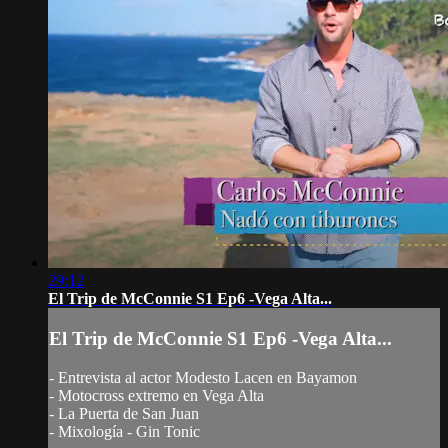
29:12
El Trip de McConnie S1 Ep6 -Vega Alta...
El Trip de McConnie S1 Ep6 -Vega Alta...
- Entrevista al actor Modesto Lacen en Bayamon
- Motocross extremo en Vega Alta
- La Puerta de San Juan
- Mixología - Gin Tonic