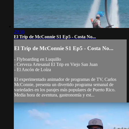
29:56
El Trip de McConnie S1 Ep5 - Costa No...
El Trip de McConnie S1 Ep5 - Costa No...
- Flyboarding en Luquillo
- Cerveza Artesanal El Trip en Viejo San Juan
- El Ancón de Loíza
El experimentado animador de programas de TV, Carlos
McConnie, presenta un divertido programa semanal de
variedades en los parajes más populares de Puerto Rico.
Media hora de aventura, gastronomía y est...