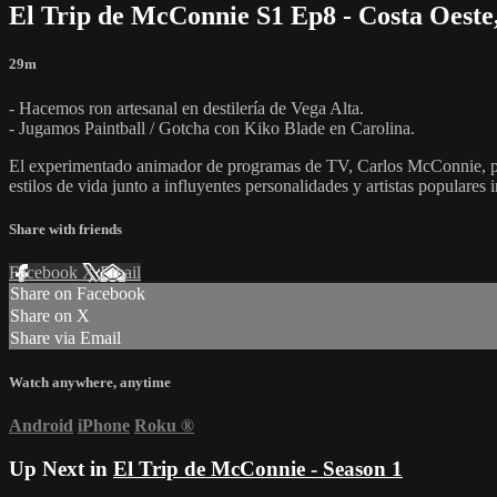
El Trip de McConnie S1 Ep8 - Costa Oeste,
29m
- Hacemos ron artesanal en destilería de Vega Alta.
- Jugamos Paintball / Gotcha con Kiko Blade en Carolina.
El experimentado animador de programas de TV, Carlos McConnie, pre
estilos de vida junto a influyentes personalidades y artistas populares
Share with friends
Facebook
X
Email
Share on Facebook
Share on X
Share via Email
Watch anywhere, anytime
Android
iPhone
Roku
®
Up Next in
El Trip de McConnie - Season 1