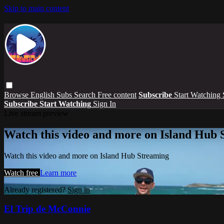
Skip to main content
Browse
English Subs
Search
Free content
Subscribe
Start Watching
Subscribe
Start Watching
Sign In
Live stream preview
Watch this video and more on Island Hub 
Watch this video and more on Island Hub Streaming
Watch free
Learn more
Already registered?
Sign in
El Trip de McConnie