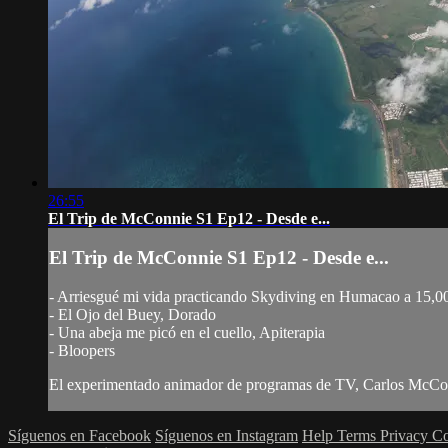
26:55
El Trip de McConnie S1 Ep12 - Desde e...
El Trip de McConnie S1 Ep12 - Desde e...
- Arriesgué mi vida practicando Skydiving en Humacao a 15,000
- El Ojo del Buey, Dorado
- Una abeja me picó en el cuello, Apiterapia
- Bloopers
El experimentado animador de programas de TV, Carlos McConni
Síguenos en Facebook
Síguenos en Instagram
Help
Terms
Privacy
Co