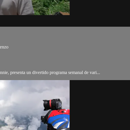
renzo
e, presenta un divertido programa semanal de vari...