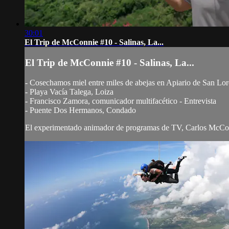
30:01
El Trip de McConnie #10 - Salinas, La...
El Trip de McConnie #10 - Salinas, La...
- Cosechamos miel entre miles de abejas en Apiario de San Lo
- Playa Vacía Talega, Loiza
- Francisco Zamora, comunicador multifacético - Entrevista
- Puente Dos Hermanos, Condado
El experimentado animador de programas de TV, Carlos McConni