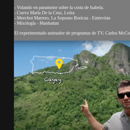
- Volando en paramotor sobre la costa de Isabela.
- Cueva María De la Cruz, Loíza
- Meechot Marrero, La Soprano Boricua - Entrevista
- Mixología - Manhattan
El experimentado animador de programas de TV, Carlos McConni