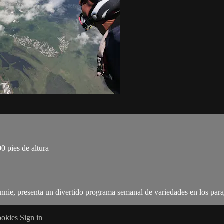
 pies de altura
e, presenta un divertido programa semanal de variedades en los paraj
okies
Sign in