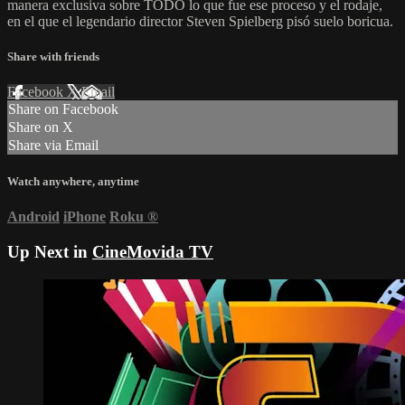
manera exclusiva sobre TODO lo que fue ese proceso y el rodaje,
en el que el legendario director Steven Spielberg pisó suelo boricua.
Share with friends
Facebook
X
Email
Share on Facebook
Share on X
Share via Email
Watch anywhere, anytime
Android
iPhone
Roku
®
Up Next in
CineMovida TV