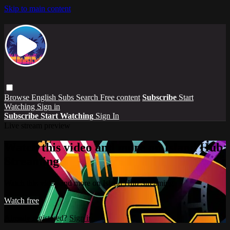
Skip to main content
Browse
English Subs
Search
Free content
Subscribe
Start
Watching
Sign in
Subscribe
Start Watching
Sign In
Live stream preview
Watch this video and more on Island Hub
Streaming
Watch this video and more on Island Hub Streaming
Watch free
Already registered?
Sign in