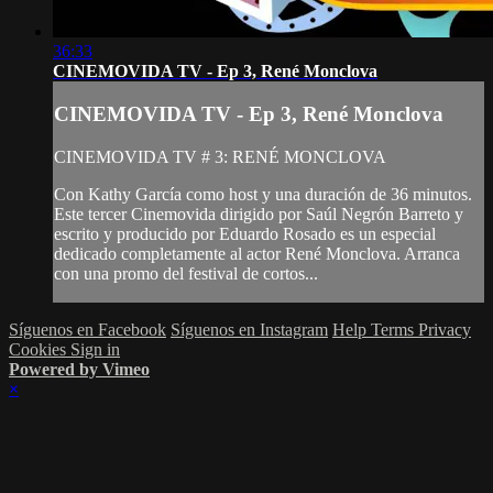
36:33
CINEMOVIDA TV - Ep 3, René Monclova
CINEMOVIDA TV - Ep 3, René Monclova
CINEMOVIDA TV # 3: RENÉ MONCLOVA
Con Kathy García como host y una duración de 36 minutos.
Este tercer Cinemovida dirigido por Saúl Negrón Barreto y
escrito y producido por Eduardo Rosado es un especial
dedicado completamente al actor René Monclova. Arranca
con una promo del festival de cortos...
Síguenos en Facebook
Síguenos en Instagram
Help
Terms
Privacy
Cookies
Sign in
Powered by Vimeo
×