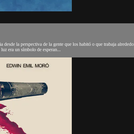
ia desde la perspectiva de la gente que los habitó o que trabaja alrededo
 luz era un símbolo de esperan...