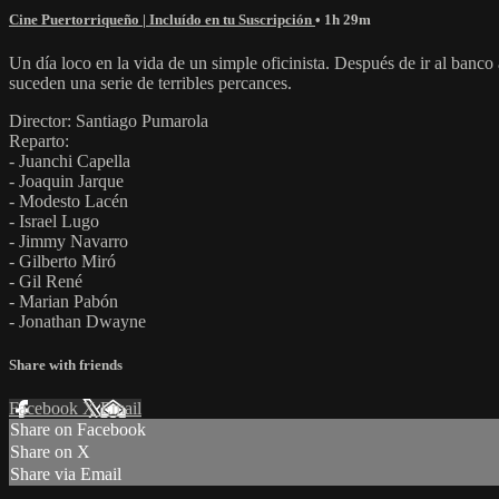
Cine Puertorriqueño | Incluído en tu Suscripción
• 1h 29m
Un día loco en la vida de un simple oficinista. Después de ir al banc
suceden una serie de terribles percances.
Director: Santiago Pumarola
Reparto:
- Juanchi Capella
- Joaquin Jarque
- Modesto Lacén
- Israel Lugo
- Jimmy Navarro
- Gilberto Miró
- Gil René
- Marian Pabón
- Jonathan Dwayne
Share with friends
Facebook
X
Email
Share on Facebook
Share on X
Share via Email