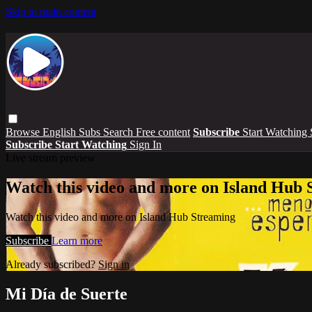
Skip to main content
Browse
English Subs
Search
Free content
Subscribe
Start Watching
Subscribe
Start Watching
Sign In
Live stream preview
Watch this video and more on Island Hub 
Watch this video and more on Island Hub Streaming
Subscribe
Learn more
Already subscribed?
Sign in
Mi Día de Suerte