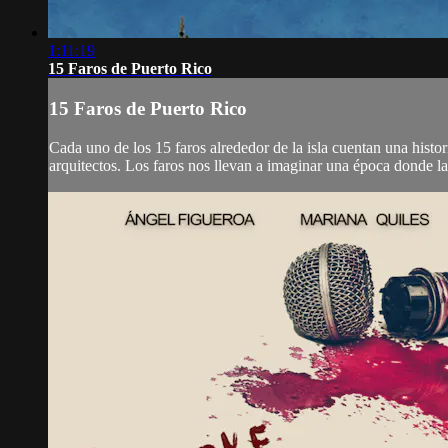
1:11:19
15 Faros de Puerto Rico
15 Faros de Puerto Rico
Cada uno de los 15 faros alrededor de la isla cuentan una histor
arquitectos. Los faros nos llevan a imaginar una época donde la