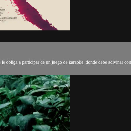
le obliga a participar de un juego de karaoke, donde debe adivinar corr