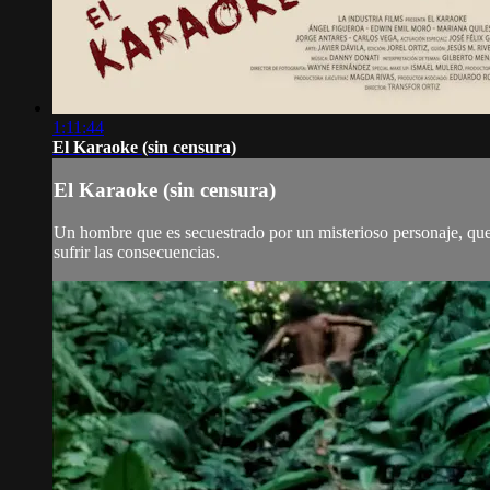
1:11:44
El Karaoke (sin censura)
El Karaoke (sin censura)
Un hombre que es secuestrado por un misterioso personaje, que 
sufrir las consecuencias.