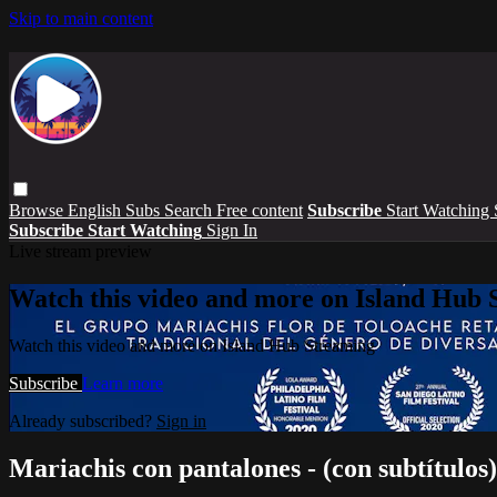
Skip to main content
Browse
English Subs
Search
Free content
Subscribe
Start Watching
Subscribe
Start Watching
Sign In
Live stream preview
Watch this video and more on Island Hub 
Watch this video and more on Island Hub Streaming
Subscribe
Learn more
Already subscribed?
Sign in
Mariachis con pantalones - (con subtítulos)