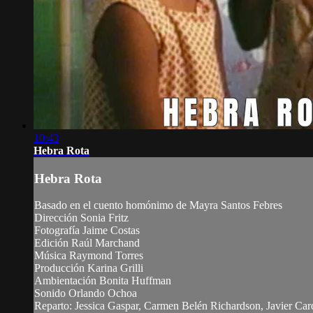
10:43
Hebra Rota
Hebra Rota
Basado en el cuento homónimo de Mayra Santos Febres
Dirección Sonia Fritz
Fotografía Jaime Costas
Edición Raúl Marchand
Música Raymond Torres
Producción Karina Grilli
Ambientación Bonita Huffman
Sonido Orlando Ochoa
Reparto: Jessica Gaspar, Carmen Belén Richardson, Javier Card