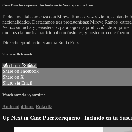
Cine Puertorriqueño | Incluído en tu Suscripción
• 15m
El documental comienza con Mireya Ramos, voz y violin, cantando fren
nacionalidades. Destacamos tres protagonistas: Mireya Ramos, egresad
Vemos su lucha y persistencia, para lograr la producción de su prim
que mezcla música tradicional con fusiones, y posteriormente fueron
Dirección/producción/cámara Sonia Fritz
Share with friends
Facebook
X
Email
Share on Facebook
Share on X
Share via Email
Watch anywhere, anytime
Android
iPhone
Roku
®
Up Next in
Cine Puertorriqueño | Incluído en tu Susc