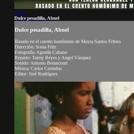
11:14
Dulce pesadilla, Abnel
Dulce pesadilla, Abnel
Basado en el cuento homónimo de Mayra Santos Febres
Dirección: Sonia Fritz
Fotografía: Agustín Cubano
Reparto: Taimy Reyes y Angel Vázquez
Sonido: Antonio Betancourt
Música: Carlos Camuñas
Editor: José Rodríguez