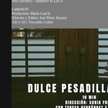
Neo Divedco - Santurce es Ley 4
Latitude18
Productora: Marla García
Director y Editor: Joel Pérez Irizarry
AD y AC: Oswaldo Colon