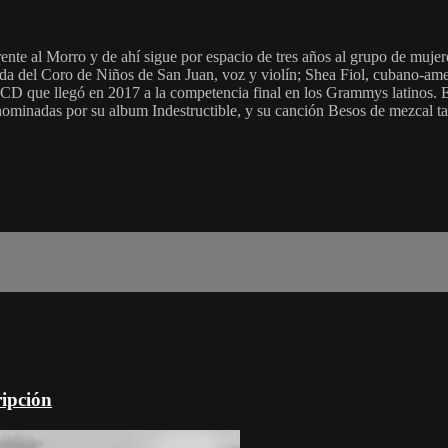
te al Morro y de ahí sigue por espacio de tres años al grupo de mujere
a del Coro de Niños de San Juan, voz y violín; Shea Fiol, cubano-ameri
er CD que llegó en 2017 a la competencia final en los Grammys latinos.
 nominadas por su album Indestructible, y su canción Besos de mezcal 
ripción